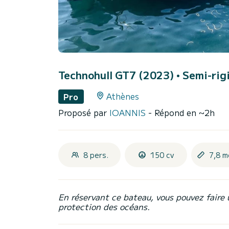
Technohull GT7 (2023)
• Semi-rigi
Athènes
Pro
Proposé par
IOANNIS
- Répond en ~2h
8 pers.
150 cv
7,8 m
En réservant ce bateau, vous pouvez faire 
protection des océans.