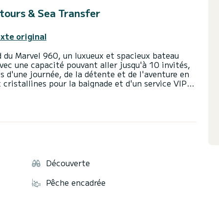
 tours & Sea Transfer
exte original
rd du Marvel 960, un luxueux et spacieux bateau
Avec une capacité pouvant aller jusqu'à 10 invités,
ns d'une journée, de la détente et de l'aventure en
 cristallines pour la baignade et d'un service VIP
couper le souffle. Prise en charge possible depuis
ique. Prêt pour des moments inoubliables ? Réservez
Découverte
Pêche encadrée