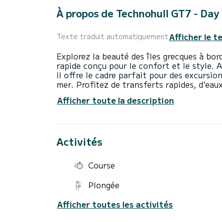
À propos de Technohull GT7 - Day
Afficher le t
Texte traduit automatiquement
Explorez la beauté des îles grecques à bo
rapide conçu pour le confort et le style. 
il offre le cadre parfait pour des excursio
mer. Profitez de transferts rapides, d'eaux
tout en naviguant vers des destinations à 
Afficher toute la description
Athènes ou depuis les îles du golfe Saron
Activités
Course
Plongée
Afficher toutes les activités