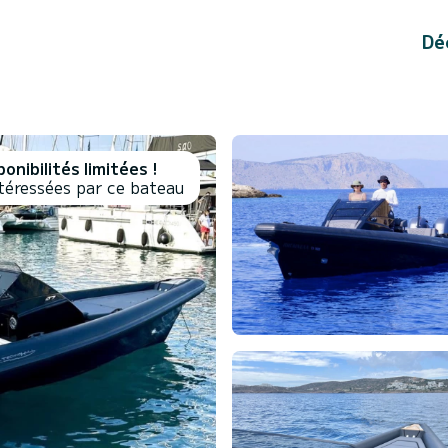
Dé
onibilités limitées !
téressées par ce bateau