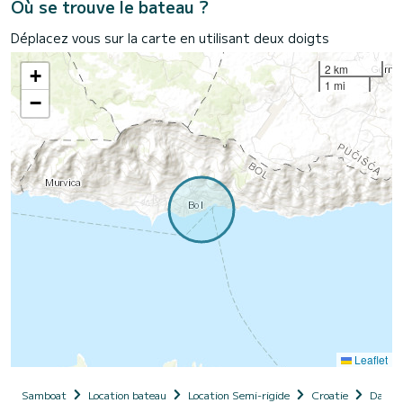
Où se trouve le bateau ?
Déplacez vous sur la carte en utilisant deux doigts
2 km
+
1 mi
−
Leaflet
Samboat
Location bateau
Location Semi-rigide
Croatie
Dalma