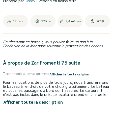
Proposé par
Jakov
- Répond en moins d'1h
12 pers.
225 cv
7,4 mètres
2019
En réservant ce bateau, vous pouvez faire un don à la
Fondation de la Mer pour soutenir la protection des océans.
À propos de Zar Fromenti 75 suite
Texte traduit automatiquement
Afficher le texte original
Pour les locations de plus de trois jours, nous transférerons
le bateau à l'endroit de votre choix gratuitement. Le bateau
et tous les passagers à bord sont assurés. Le carburant
n'est pas inclus dans le prix. Le locataire prend en charge le
bateau avec un plein et le rend avec un plein.
Afficher toute la description
Alternativement, le locataire peut payer des frais
supplémentaires pour le carburant utilisé à la fin de la
location. Zar 75 est un champion de la transformation. Il