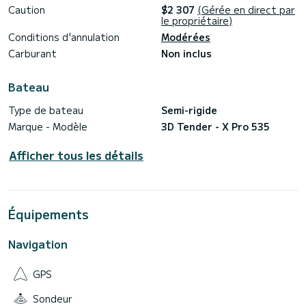
journée complète. Et de 09h à 13h ou 14h à 18h pour une
Caution
$2 307
(Gérée en direct par
demi-journée.
le propriétaire)
Conditions d'annulation
Modérées
Carburant
Non inclus
Bateau
Type de bateau
Semi-rigide
Marque - Modèle
3D Tender - X Pro 535
Afficher tous les détails
Équipements
Navigation
GPS
Sondeur