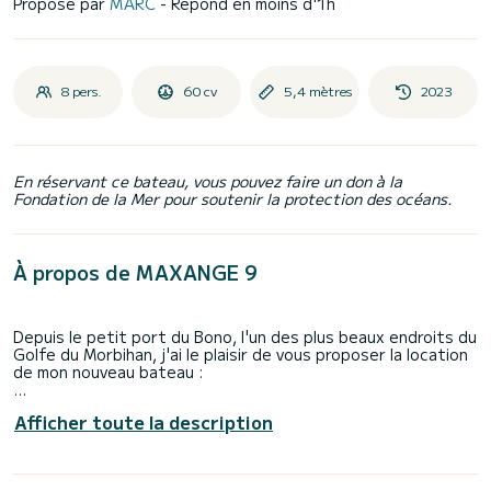
Proposé par
MARC
- Répond en moins d'1h
8 pers.
60 cv
5,4 mètres
2023
En réservant ce bateau, vous pouvez faire un don à la
Fondation de la Mer pour soutenir la protection des océans.
À propos de MAXANGE 9
Depuis le petit port du Bono, l'un des plus beaux endroits du
Golfe du Morbihan, j'ai le plaisir de vous proposer la location
de mon nouveau bateau :
Le 3D Tender XPRO 535 est idéal pour découvrir le Golfe du
Afficher toute la description
Morbihan et ainsi accéder à des endroits paradisiaques
inaccessibles par voie terrestre.
Vous pourrez également découvrir les iles de Houat, Hoëdic