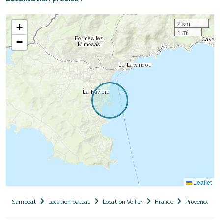
2 km
+
1 mi
−
Leaflet
Samboat
Location bateau
Location Voilier
France
Provence-Al