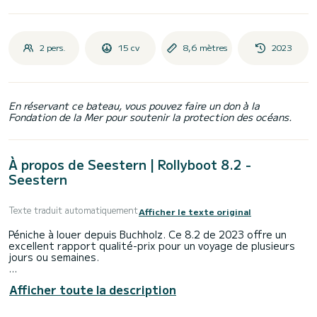
2 pers.
15 cv
8,6 mètres
2023
En réservant ce bateau, vous pouvez faire un don à la
Fondation de la Mer pour soutenir la protection des océans.
À propos de Seestern | Rollyboot 8.2 -
Seestern
Texte traduit automatiquement
Afficher le texte original
Péniche à louer depuis Buchholz. Ce 8.2 de 2023 offre un
excellent rapport qualité-prix pour un voyage de plusieurs
jours ou semaines.
Le bateau dispose de 1 cabines tout confort et d'un
Afficher toute la description
capacité de 4 personnes. D'une longueur totale de 9
mètres, il sera votre compagnon idéal pour passer des
vacances uniques sur l'eau dans la région de Buchholz.