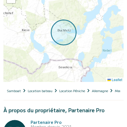
Leaflet
Samboat
Location bateau
Location Péniche
Allemagne
Meckle
À propos du propriétaire, Partenaire Pro
Partenaire Pro
Membre depuis 2021