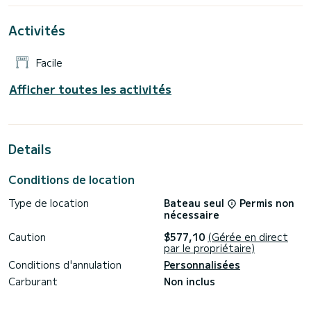
8.2 est équipé de 1 WC avec douche.
Activités
Les demandes de réservation et les demandes de prix sans
engagement sont traitées directement par SamBoat. Vous
Facile
Afficher toutes les activités
Details
Conditions de location
Type de location
Bateau seul
Permis non
nécessaire
Caution
$577,10
(Gérée en direct
par le propriétaire)
Conditions d'annulation
Personnalisées
Carburant
Non inclus