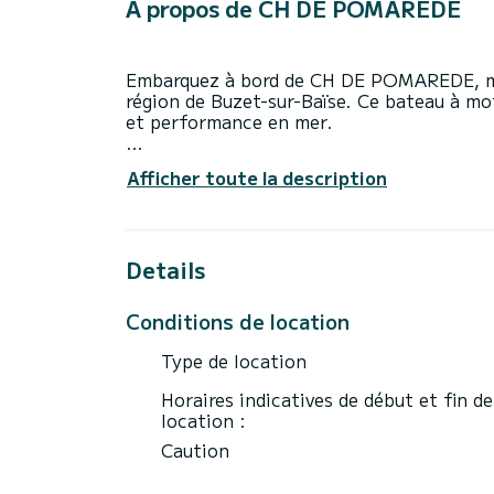
À propos de CH DE POMAREDE
Embarquez à bord de CH DE POMAREDE, mag
région de Buzet-sur-Baïse. Ce bateau à mo
et performance en mer.
Le bateau dispose de 1 cabines tout conf
Afficher toute la description
Avec une longueur totale de 9 mètres, il s
extraordinaires sur l'eau dans les environs
Pour votre confort, CH DE POMAREDE pos
Details
Il possède notamment les équipements sui
Conditions de location
Nous vous invitions à faire une demande d
Type de location
Horaires indicatives de début et fin de
location :
Caution