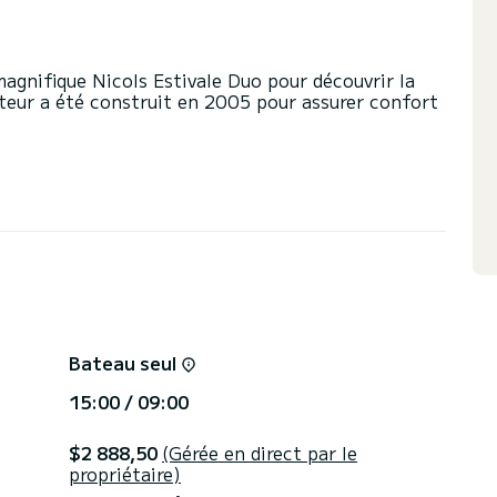
nifique Nicols Estivale Duo pour découvrir la
teur a été construit en 2005 pour assurer confort
ort et une capacité d'embarcation de 4 personnes.
era votre meilleur allié pour passer des vacances
 de Buzet-sur-Baïse
sède 1 toilette avec douche
vants : Douche de pont.
e devis directement via la plateforme, nous
Bateau seul
15:00 / 09:00
$2 888,50
(Gérée en direct par le
propriétaire)