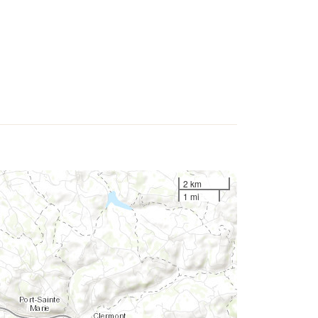
2 km
1 mi