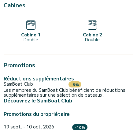
1 lit double
Cabines
Cabine
1 lit double
Cabine
1 lit double
Salon
2 couchages
Cabine 1
Cabine 2
Équipements disponibles du catamaran
Double
Double
Annexe
Moteur d'annexe
Paddle
Déssalinisateur
Air conditionné
Promotions
Voir tous les équipements (+36)
Services fournis par Lilian
Skipper
Réductions supplémentaires
Voir tous les services
SamBoat Club
-5%
Calendrier
Les membres du SamBoat Club bénéficient de réductions
Ajoutez vos dates pour voir le prix
supplémentaires sur une sélection de bateaux.
Découvrez le SamBoat Club
Voir la grille tarifaire
Voir les promotions
Effacer les dates
Promotions du propriétaire
Lilian
Proposé par Lilian
Membre depuis mars 2017
19 sept. - 10 oct. 2026
-10%
Propriétaire professionnel
Coordonnées validées