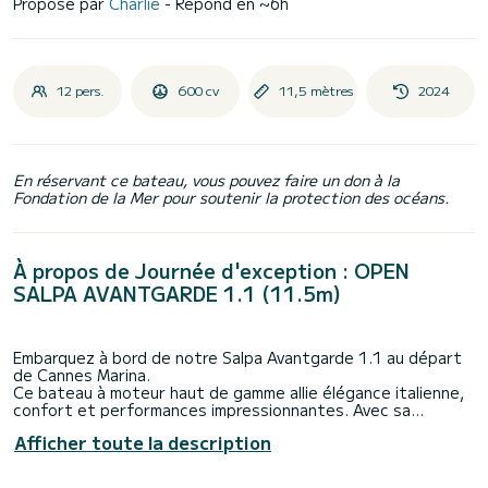
Proposé par
Charlie
- Répond en ~6h
12 pers.
600 cv
11,5 mètres
2024
En réservant ce bateau, vous pouvez faire un don à la
Fondation de la Mer pour soutenir la protection des océans.
À propos de Journée d'exception : OPEN
SALPA AVANTGARDE 1.1 (11.5m)
Embarquez à bord de notre Salpa Avantgarde 1.1 au départ
de Cannes Marina.
Ce bateau à moteur haut de gamme allie élégance italienne,
confort et performances impressionnantes. Avec sa
motorisation de 600 CV, il offre une navigation rapide, fluide
Afficher toute la description
et extrêmement agréable, idéale pour explorer les Îles de
Lérins, la baie de Cannes et les criques sauvages du massif
de l’Estérel.