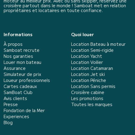
moteur au meilleur prix. Avec ou sans skipper, réservez une
croisière partout dans le monde ! Samboat met en relation
propriétaires et locataires en toute confiance.
Informations
Quoi louer
À propos
Location Bateau à moteur
Samboat recrute
Location Semi-rigide
Nos garanties
Location Yacht
Louer mon bateau
Location Voilier
Assurance
Location Catamaran
Simulateur de prix
Location Jet ski
Loueur professionnels
Location Péniche
Cartes cadeaux
Location Sans permis
SamBoat Club
Croisière cabine
Avis clients
Les promotions
Presse
Toutes les marques
Fondation de la Mer
Experiences
Blog