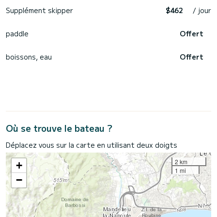
Supplément skipper
$462
/ jour
paddle
Offert
boissons, eau
Offert
Où se trouve le bateau ?
Déplacez vous sur la carte en utilisant deux doigts
2 km
+
1 mi
−