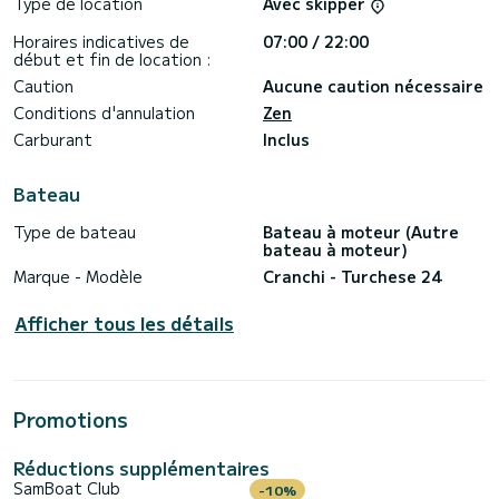
Inclus dans la location :
Type de location
Avec skipper
Eau & vin à bord
Paddle board
Horaires indicatives de
07:00 / 22:00
Masque & tuba
début et fin de location :
Carburant pour les îles de Lérins
Caution
Aucune caution nécessaire
Non inclus :
Conditions d'annulation
Zen
Skipper : +300€
Carburant
Inclus
Seabob : +150€ (optionnel)
Que ce soit pour vous relaxer, explorer, ou faire la fête sur
Bateau
l’eau, ce bateau vous promet une expérience exceptionnelle
sur la mer Méditerranée. Réservez dès maintenant votre
Type de bateau
Bateau à moteur (Autre
croisière privée à Cannes !
bateau à moteur)
Marque - Modèle
Cranchi - Turchese 24
Afficher tous les détails
Promotions
Réductions supplémentaires
SamBoat Club
-10%