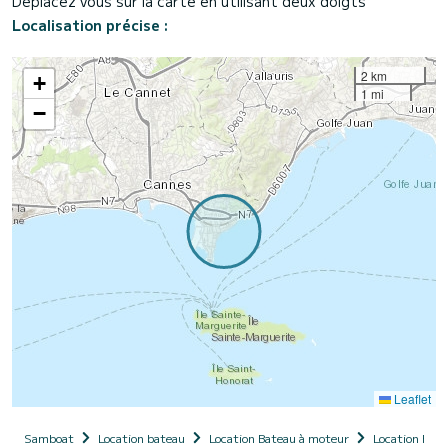
Déplacez vous sur la carte en utilisant deux doigts
Localisation précise :
2 km
+
1 mi
−
Leaflet
Samboat
Location bateau
Location Bateau à moteur
Location Bate