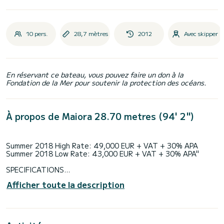
10 pers.
28,7 mètres
2012
Avec skipper
En réservant ce bateau, vous pouvez faire un don à la
Fondation de la Mer pour soutenir la protection des océans.
À propos de Maiora 28.70 metres (94' 2")
Summer 2018 High Rate: 49,000 EUR + VAT + 30% APA
Summer 2018 Low Rate: 43,000 EUR + VAT + 30% APA"
SPECIFICATIONS
Length: 28.70 metres (94' 2")
Afficher toute la description
Beam: 6.10 metres (20')
Draft: 2.40 metres (7' 10")
Number of crew: 4
Built: 2012
Refit: 2017