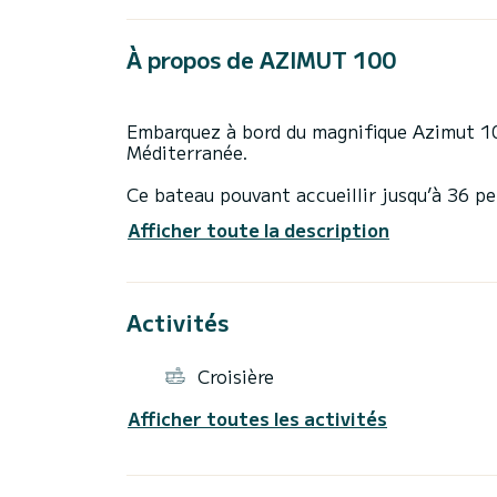
À propos de AZIMUT 100
Embarquez à bord du magnifique Azimut 100
Méditerranée.
Ce bateau pouvant accueillir jusqu’à 36 pe
journée.
Afficher toute la description
Profitez d’un vaste bain de soleil à l’avant
invite à la détente et au plaisir.
Activités
Informations :
Constructeur : Azimut
Croisière
Longueur : 30 m (100')
Année de construction : 1999 (refit 2023
Afficher toutes les activités
Nombre de cabines : 4
Capacité en navigation : 36 passagers
Vitesse de croisière : 17 nœuds