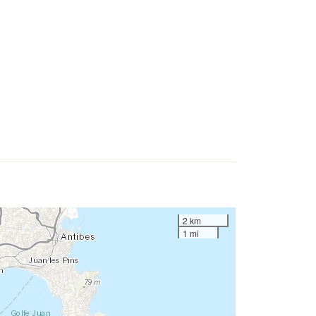
2 km
1 mi