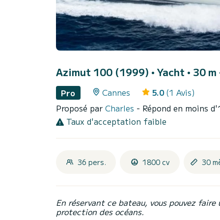
Azimut 100 (1999)
• Yacht • 30 m 
Cannes
5.0
(1 Avis)
Pro
Proposé par
Charles
- Répond en moins d'
Taux d'acceptation faible
36 pers.
1800 cv
30 m
En réservant ce bateau, vous pouvez faire 
protection des océans.