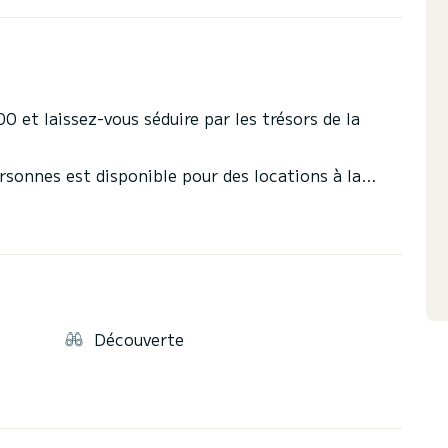
 et laissez-vous séduire par les trésors de la
rsonnes est disponible pour des locations à la
, d’un cockpit spacieux, et d’un intérieur raffiné qui
Découverte
)