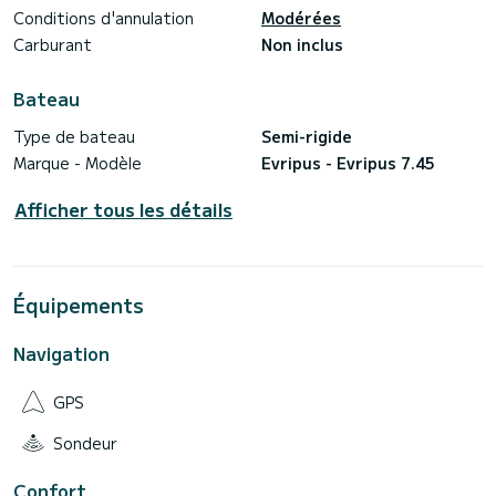
Pharmacie
Conditions d'annulation
Modérées
Eau pour le bain
Masques de mer – Palmes
Carburant
Non inclus
Réfrigérateur portable
Chaîne stéréo avec USB
Bateau
n'hésitez pas à nous contacter directement via la
Type de bateau
Semi-rigide
Marque - Modèle
Evripus - Evripus 7.45
Afficher tous les détails
Équipements
Navigation
GPS
Sondeur
Confort