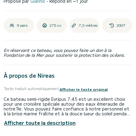
Proposé par
Giannis
- Répond en ~1 jour
9 pers.
275 cv
7,5 mètres
2007
En réservant ce bateau, vous pouvez faire un don à la
Fondation de la Mer pour soutenir la protection des océans.
À propos de Nireas
Texte traduit automatiquement
Afficher le texte original
Ce bateau semi-rigide Evripus 7.45 est un excellent choix
pour une croisière spéciale autour des eaux émeraude de
notre île. Vous pouvez faire confiance à notre personnel et
à la brise marine fraîche et à la douce lueur du soleil pendant
votre croisière sur cette beauté. Notre bateau peut
Afficher toute la description
accueillir jusqu'à 10 personnes (y compris le skipper). De
plus, ce bateau dispose d'un solarium, d'une échelle de bain,
d'un taud de soleil et de gilets de sauvetage. Articles pour