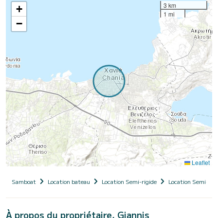
3 km
+
1 mi
−
Leaflet
Samboat
Location bateau
Location Semi-rigide
Location Semi-rigi
À propos du propriétaire, Giannis