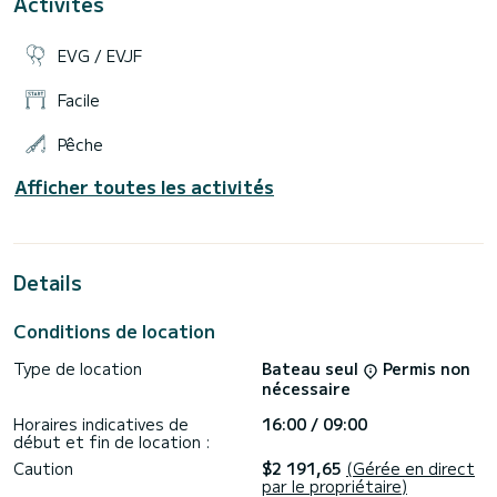
Activités
équipes.
→ Conditions de location week-end :
- Jour de départ : samedi matin (ou vendredi soir selon
EVG / EVJF
disponibilité : confirmé une semaine avant le départ)
- Accueil et embarquement : entre 10h et 11h (le vendredi
entre 16 et 19h)
Facile
- Débarquement : retour le lundi matin à 9h
→ Conditions de location mini-semaine :
Pêche
- Jour de départ : le lundi
- Accueil et embarquement : accueil à partir de 15h,
embarquement et initiation entre 16 et 18h
Afficher toutes les activités
Details
Conditions de location
Type de location
Bateau seul
Permis non
nécessaire
Horaires indicatives de
16:00 / 09:00
début et fin de location :
Caution
$2 191,65
(Gérée en direct
par le propriétaire)