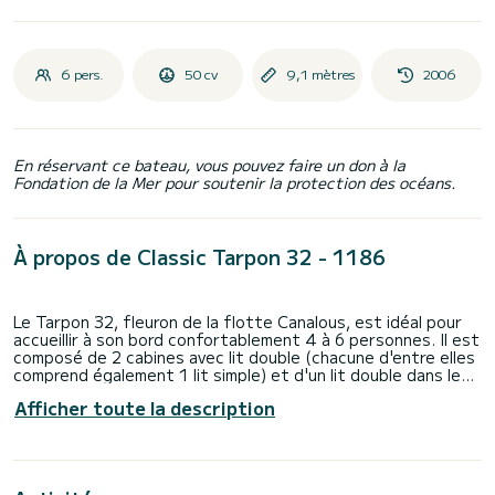
6 pers.
50 cv
9,1 mètres
2006
En réservant ce bateau, vous pouvez faire un don à la
Fondation de la Mer pour soutenir la protection des océans.
À propos de Classic Tarpon 32 - 1186
Le Tarpon 32, fleuron de la flotte Canalous, est idéal pour
accueillir à son bord confortablement 4 à 6 personnes. Il est
composé de 2 cabines avec lit double (chacune d'entre elles
comprend également 1 lit simple) et d'un lit double dans le
coin carré du bateau. Ce bateau habitable est équipé d'un
Afficher toute la description
coin cuisine, de 2 sanitaires (douche, lavabo et WC), d'un
salon de pont extérieur, d'un double poste de pilotage, etc.
Pour les locations du lundi au vendredi (mini-semaine) OU
week-end, le tarif sera ajusté manuellement par nos