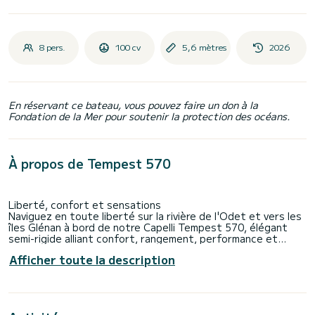
8 pers.
100 cv
5,6 mètres
2026
En réservant ce bateau, vous pouvez faire un don à la
Fondation de la Mer pour soutenir la protection des océans.
À propos de Tempest 570
Liberté, confort et sensations
Naviguez en toute liberté sur la rivière de l'Odet et vers les
îles Glénan à bord de notre Capelli Tempest 570, élégant
semi-rigide alliant confort, rangement, performance et
design moderne.
Afficher toute la description
⚡️Motorisation Yamaha 100cv : silencieux et performant⚡️
👥 Capacité recommandée : 4 à 6 personnes 👥