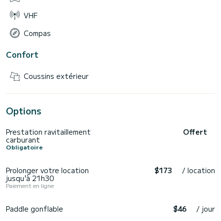
👉 Aucune contrainte en fin de navigation
VHF
👉 100% de plaisir jusqu'au dernier instant
Compas
Le carburant est facturé selon votre consommation réelle,
au tarif en vigueur le jour de la location, en toute
transparence.
Confort
Coussins extérieur
Horaire de location :
Matinée : 9h00 - 12h00
Options
Après-midi : 12h30 - 17h00 ou 13h30 - 18h00
Prestation ravitaillement
Offert
Journée : 9h30 - 18h00
carburant
Obligatoire
Prolonger votre location
$173
/ location
jusqu'à 21h30
Paiement en ligne
Paddle gonflable
$46
/ jour