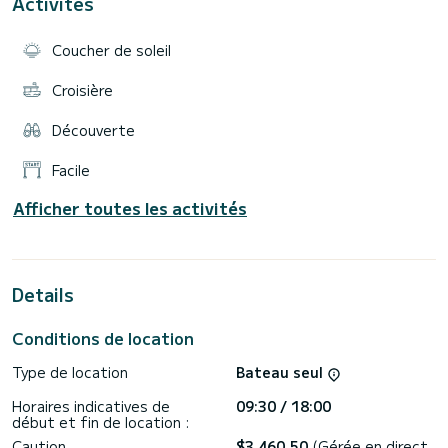
Activités
Coucher de soleil
🧭 Equipements à bord 🧭
GPS / Sondeur couleur Garmin 7" tactile
Croisière
Système audio Fusion
Découverte
Arche de ski nautique
Facile
Porte cannes (x2)
Afficher toutes les activités
Prise USB / 12V / allume cigare
⭐️ Confort & aménagement ⭐️
Grands coffres de rangement
Details
Banquette arrière confortable
Conditions de location
Circulation fluide à bord
Accès facile à l'eau pour la baignade
Type de location
Bateau seul
Horaires indicatives de
09:30 / 18:00
début et fin de location :
Caution
$3 460,50
(Gérée en direct