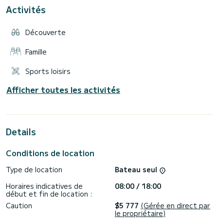
d'un chargeur usb, de coffres de rangement.
Activités
Possibilité de location de bouée tractée, ski nautiques et
wakeboard sur réservation.
Motorisé avec un 150 chevaux quatre temps Yamaha
Découverte
dernière génération qui rend ce bateau très économique en
Famille
Sports loisirs
Afficher toutes les activités
Details
Conditions de location
Type de location
Bateau seul
Horaires indicatives de
08:00 / 18:00
début et fin de location :
Caution
$5 777
(Gérée en direct par
le propriétaire)