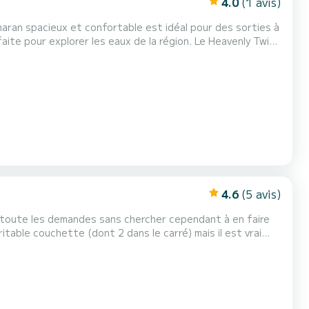
4.0
(1 avis)
amaran spacieux et confortable est idéal pour des sorties à
xplorer les eaux de la région. Le Heavenly Twins
deux coques, il offre une grande stabilité en mer, même
des sièges confortables et une table...
4.6
(5 avis)
à toute les demandes sans chercher cependant à en faire
itable couchette (dont 2 dans le carré) mais il est vrai
l, il sera préférable de ne pas être plus de 10 (5 lits
asse-partout (faible tirant d’eau :1m) ce...