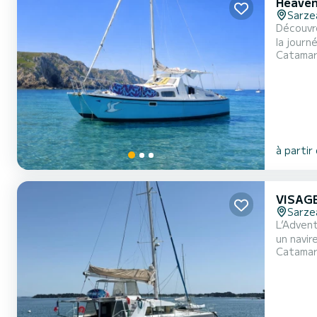
Heaven
Sarze
Découvre
la journé
Catama
27 se di
par temp
à partir
VISAGE
Sarze
L’Advent
un navir
Catama
que pour
doubles)