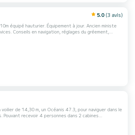
5.0
(3 avis)
ipé hauturier. Équipement à jour. Ancien ministe
vices. Conseils en navigation, réglages du gréement,
jour. Ce bateau revient d' un tour de 3 ans Galice et Portugal. Il a été entièrement refité cet hiver. Jm.
nes
t, selon le
ne variété de choix de visites : les î...