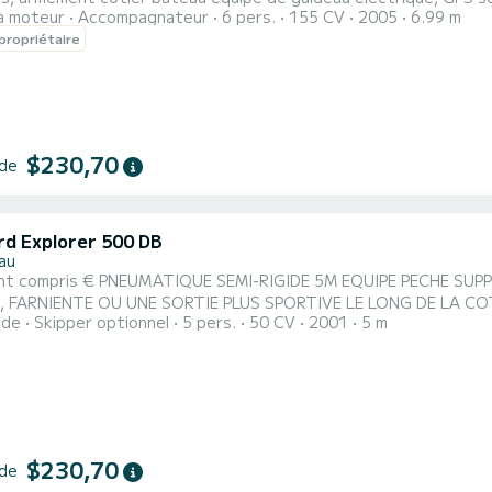
à moteur
Accompagnateur
6 pers.
155 CV
2005
6.99 m
6), vous avez la possibilité de naviguer jusqu’à Belle Île en Mer, Houât, Hoed
propriétaire
, la plongée sous marine etc. location du matériel de pêche possi
$230,70
 de
d Explorer 500 DB
au
nt compris € PNEUMATIQUE SEMI-RIGIDE 5M EQUIPE PECHE SUP
, FARNIENTE OU UNE SORTIE PLUS SPORTIVE LE LONG DE LA CO
ide
Skipper optionnel
5 pers.
50 CV
2001
5 m
$230,70
 de