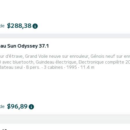
$288,38
 de
au Sun Odyssey 37.1
ur d'étrave, Grand Voile neuve sur enrouleur, Génois neuf sur en
 avec bluetooth, Guindeau électrique, Electronique complète 20
Bateau seul
8 pers.
3 cabines
1995
11.4 m
ateur 170L, Panneau solaire, AIS, Capote, Bimini, 2WC/douches, 
se à dispo possible au départ du bateau après l'écluse.
$96,89
 de