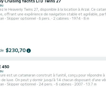
ly Cruising Yachts LTD Twins 27
au
z le Heavenly Twins 27, disponible à la location à Arzal. Ce cat
e, offrant une expérience de navigation stable et agréable, parfaite pour e
ran
Skipper optionnel
6 pers.
2 cabines
1974
8 m
stingue par sa conception polyvalente et son confort. Avec ses 
s agité. À bord, vous trouverez un espace de vie généreux avec 
$230,70
 de
 450
au
ure est un catamaran construit à l’unité, conçu pour répondre 
e de luxe. On peut y dormir jusqu’à 14 chacun disposant d’une vér
ran
Skipper optionnel
24 pers.
6 cabines
2007
13.7 m
 une croisière de plus de 3 jours et pour garder un confort optima
 plus un skipper et une hôtesse . Il est robuste (coque Alu) et p