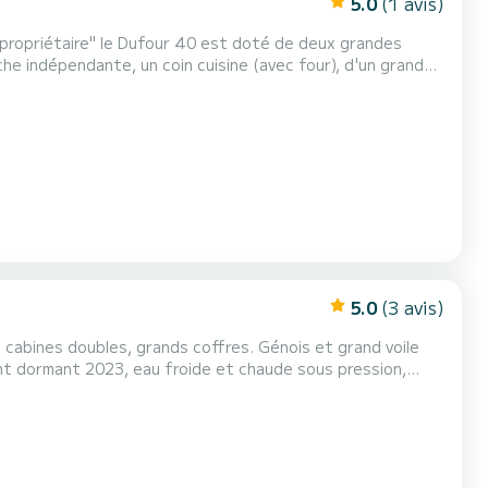
5.0
(1 avis)
"propriétaire" le Dufour 40 est doté de deux grandes
he indépendante, un coin cuisine (avec four), d'un grand
 d'instruments de navigation de dernier cri, vous
, à bord de CORIOLIS. Avec ses 12m et ses 3.90m de large il est particulièrement agréable à vi...
5.0
(3 avis)
2 cabines doubles, grands coffres. Génois et grand voile
t dormant 2023, eau froide et chaude sous pression,
double GPS (cockpit et table à cartes), AIS, EPIRB, gilets
automatiques, panneaux solaires sur portique… Un voilier sûr et entretenu. Je demande une expérience de la navigation...