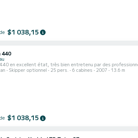
$1 038,15
 de
 440
au
40 en excellent état, très bien entretenu par des professionne
ran
Skipper optionnel
25 pers.
6 cabines
2007
13.6 m
$1 038,15
 de