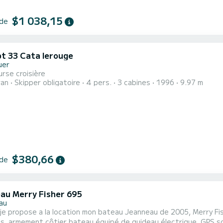
$1 038,15
 de
t 33 Cata lerouge
uer
rse croisière
ran
Skipper obligatoire
4 pers.
3 cabines
1996
9.97 m
$380,66
 de
au Merry Fisher 695
au
je propose a la location mon bateau Jeanneau de 2005, Merry Fis
es, armement côtier bateau équipé de guideau électrique, GPS s