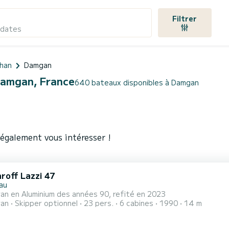
Filtrer
 dates
han
Damgan
 Damgan, France
640 bateaux disponibles à Damgan
également vous intéresser !
roff Lazzi 47
au
an en Aluminium des années 90, refité en 2023
ran
Skipper optionnel
23 pers.
6 cabines
1990
14 m