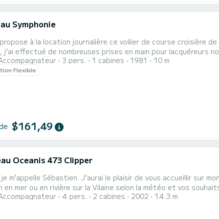
au Symphonie
ropose à la location journalière ce voilier de course croisière de 10m équ
, j'ai effectué de nombreuses prises en main pour lacquéreurs no
Accompagnateur
3 pers.
1 cabines
1981
10 m
ous accompagner sur nos îles du morbihan (Hoedic, Dumet) pour une navigation de
tion Flexible
$161,49
 de
au Oceanis 473 Clipper
aurai le plaisir de vous accueillir sur mon voilier de 14,30 m, un Océanis 47.3, pour naviguer dans le
er ou en rivière sur la Vilaine selon la météo et vos souhaits. Pouvant recevoir 4 personnes dans 2 cabi
Accompagnateur
4 pers.
2 cabines
2002
14.3 m
our des sorties sur plusieurs jours. Le bateau est au port d'Arzal. Le programme sera fait avant dépar
e jours à bord et sera changeant selon la météo. Autour de nous,u