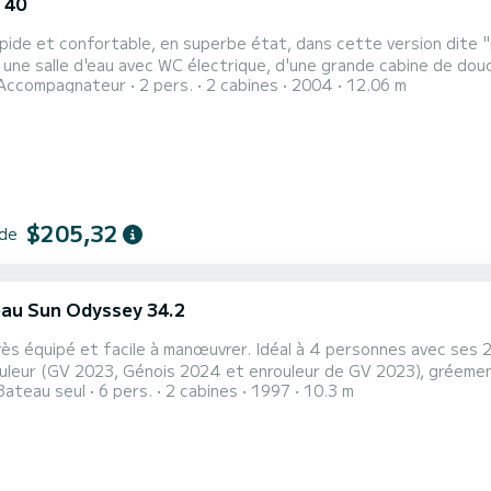
 40
apide et confortable, en superbe état, dans cette version dite 
 une salle d'eau avec WC électrique, d'une grande cabine de douc
Accompagnateur
2 pers.
2 cabines
2004
12.06 m
t d'un espace navigation avec sa grande table à carte complétée
trouverez largement votre place
$205,32
 de
au Sun Odyssey 34.2
très équipé et facile à manœuvrer. Idéal à 4 personnes avec ses 
ouleur (GV 2023, Génois 2024 et enrouleur de GV 2023), gréemen
Bateau seul
6 pers.
2 cabines
1997
10.3 m
utomatique NKE avec télécommande, centrale de navigation NKE , 