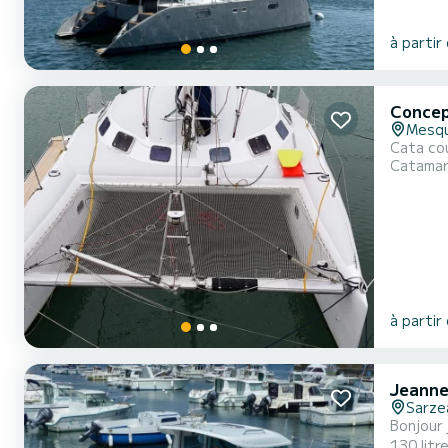
à partir
Concep
Mesq
Cata cou
Catama
à partir
Jeanne
Sarze
Bonjour 
130 litr