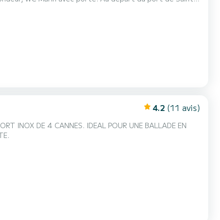
ic, Golfe du Morbihan. Vous pouvez pratiquer
ble. Je suis présent a bord pour vous do...
4.2
(11 avis)
PORT INOX DE 4 CANNES. IDEAL POUR UNE BALLADE EN
TE.