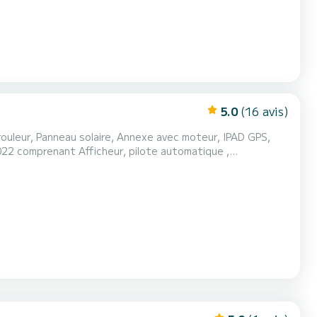
5.0
(16 avis)
rouleur, Panneau solaire, Annexe avec moteur, IPAD GPS,
22 comprenant Afficheur, pilote automatique ,
Réservoir eaux noires, Gilets gonflables, Palmes masques