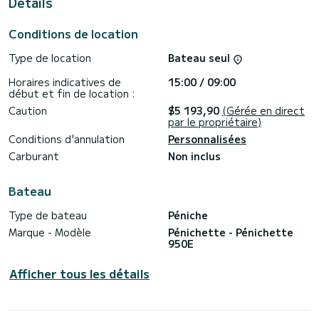
Details
de Dompierre-sur-Besbre
Ce Pénichette 950E est pourvu de 1 toilette avec douche.
Conditions de location
Il possède notamment les équipements suivants : Propulseur
Type de location
Bateau seul
d'étrave, Prise USB, Douche de pont.
Horaires indicatives de
15:00 / 09:00
Si vous avez des questions concernant le bateau ou les
début et fin de location :
conditions de location, vous pouvez envoyer un message via
la plateforme Samboat. Un conseiller SamBoat se chargera
Caution
$5 193,90
(Gérée en direct
par le propriétaire)
Conditions d'annulation
Personnalisées
Carburant
Non inclus
Bateau
Type de bateau
Péniche
Marque - Modèle
Pénichette - Pénichette
950E
Afficher tous les détails