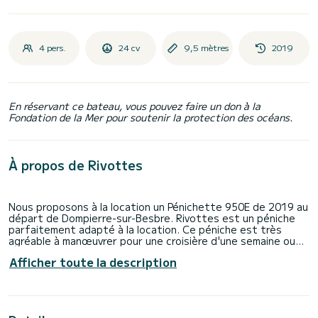
4 pers.
24 cv
9,5 mètres
2019
En réservant ce bateau, vous pouvez faire un don à la
Fondation de la Mer pour soutenir la protection des océans.
À propos de Rivottes
Nous proposons à la location un Pénichette 950E de 2019 au
départ de Dompierre-sur-Besbre. Rivottes est un péniche
parfaitement adapté à la location. Ce péniche est très
agréable à manœuvrer pour une croisière d'une semaine ou
plus.
Afficher toute la description
Le bateau dispose de 1 cabines tout confort et une
capacité d'embarcation de 4 personnes. Avec une longueur
totale de 10 mètres, il sera votre meilleur allié pour passer
des vacances extraordinaires sur l'eau dans les environs