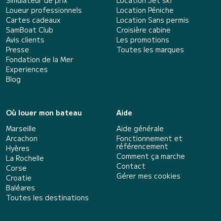
Simulateur de prix
Location Jet ski
Loueur professionnels
Location Péniche
Cartes cadeaux
Location Sans permis
SamBoat Club
Croisière cabine
Avis clients
Les promotions
Presse
Toutes les marques
Fondation de la Mer
Experiences
Blog
Où louer mon bateau
Aide
Marseille
Aide générale
Arcachon
Fonctionnement et
référencement
Hyères
Comment ça marche
La Rochelle
Contact
Corse
Gérer mes cookies
Croatie
Baléares
Toutes les destinations