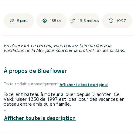
8 pers.
135 cv
13,5 mètres
1997
En réservant ce bateau, vous pouvez faire un don à la
Fondation de la Mer pour soutenir la protection des océans.
À propos de Blueflower
Texte traduit automatiquement
Afficher le texte original
Excellent bateau à moteur à louer depuis Drachten. Ce
Valkkruiser 1350 de 1997 est idéal pour des vacances en
bateau entre amis ou en famille.
Le bateau dispose de 3 cabines tout confort et d'une
Afficher toute la description
capacité de 8 personnes. . D'une longueur totale de 14
mètres, il sera votre compagnon idéal pour passer des
vacances uniques sur l'eau dans la région de Drachten.