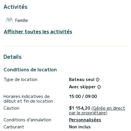
Activités
Réservation les demandes de renseignements et les
demandes de prix sans engagement sont traitées
Famille
directement par SamBoat. Vous pouvez obtenir les meilleurs
Afficher toutes les activités
Details
Conditions de location
Type de location
Bateau seul
Avec skipper
Horaires indicatives de
15:00 / 09:00
début et fin de location :
Caution
$1 154,20
(Gérée en direct
par le propriétaire)
Conditions d'annulation
Personnalisées
Carburant
Non inclus