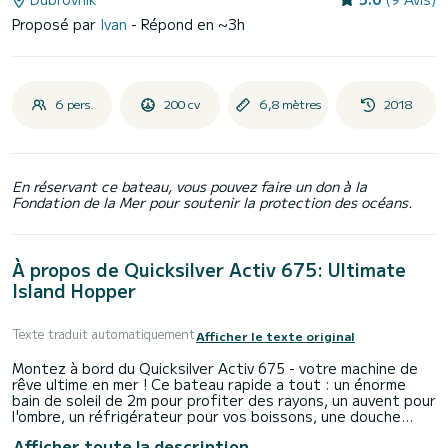
Proposé par
Ivan
- Répond en ~3h
6 pers.
200 cv
6,8 mètres
2018
En réservant ce bateau, vous pouvez faire un don à la
Fondation de la Mer pour soutenir la protection des océans.
À propos de Quicksilver Activ 675: Ultimate
Island Hopper
Texte traduit automatiquement
Afficher le texte original
Montez à bord du Quicksilver Activ 675 - votre machine de
rêve ultime en mer ! Ce bateau rapide a tout : un énorme
bain de soleil de 2m pour profiter des rayons, un auvent pour
l'ombre, un réfrigérateur pour vos boissons, une douche
d'eau douce, une échelle de bain pour des plongeons
Afficher toute la description
spontanés, un GPS pour trouver des trésors cachés, et