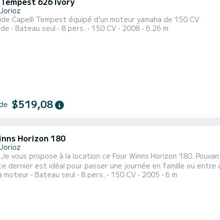
i Tempest 626 Ivory
Jorioz
gide Capelli Tempest équipé d'un moteur yamaha de 150 CV
ide
Bateau seul
8 pers.
150 CV
2008
6.26 m
$519,08
 de
inns Horizon 180
Jorioz
ur de
e dernier est idéal pour passer une journée en famille ou entre 
à moteur
Bateau seul
8 pers.
150 CV
2005
6 m
journée, d’une journée ou d’une soirée. Le bateau est équipé d'une tour de Wakeboard et d'un taud de soleil