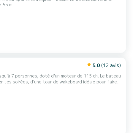
5.55 m
du ponton. Possibilité de se retrouver sur toutes les communes du bord de lac. Location hors carburant....
5.0
(12 avis)
à 7 personnes, doté d'un moteur de 115 ch. Le bateau
r tes soirées, d'une tour de wakeboard idéale pour faire
 amis avec l'apéro devant un magnifique coucher de soleil sur
 bateau inclu : les skis nautiques, un wakeboard e...