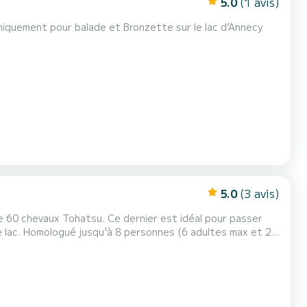
5.0
(1 avis)
tron sierra 177 sl De 1990 7 places mais 5/6 personnes conseillés Uniquement pour balade et Bronzette sur le lac d’Annecy
5.0
(3 avis)
 max et 2
tage adultes et enfants à
es. Créneaux horaires : - Matin 9h30 à 13h30 ou après-midi...