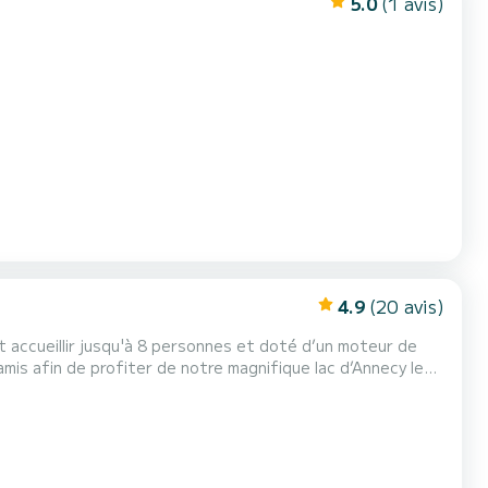
5.0
(1 avis)
4.9
(20 avis)
amis afin de profiter de notre magnifique lac d’Annecy le
ainsi que l'équipement nécessaire (palonnier, wakeboard et ski nautique). Un poste Bluetooth avec des haut-parl...