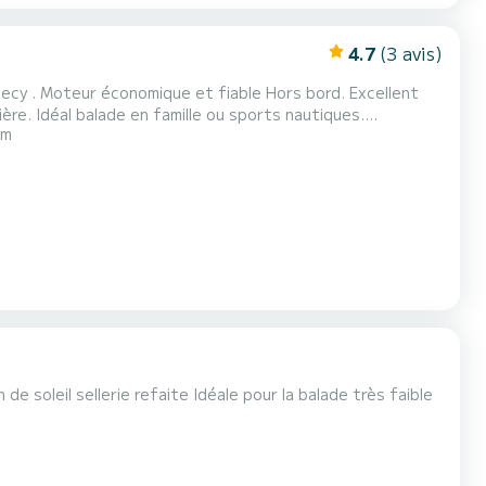
4.7
(3 avis)
utiques.
 m
stationnement GRATUIT. Possibilité de se retrouver sur toutes les communes du bord de lac. Location hors carbur...