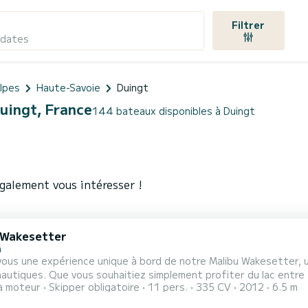
Filtrer
 dates
lpes
Haute-Savoie
Duingt
Duingt, France
144 bateaux disponibles à Duingt
galement vous intéresser !
 Wakesetter
n
vous une expérience unique à bord de notre Malibu Wakesetter, 
autiques. Que vous souhaitiez simplement profiter du lac entre
à moteur
Skipper obligatoire
11 pers.
335 CV
2012
6.5 m
au saura répondre à toutes vos attentes. Confort avant tout Pouvant accueillir jusqu'à 12 personnes, le bateau
 espace généreux et convivial. Les banquettes confortables per