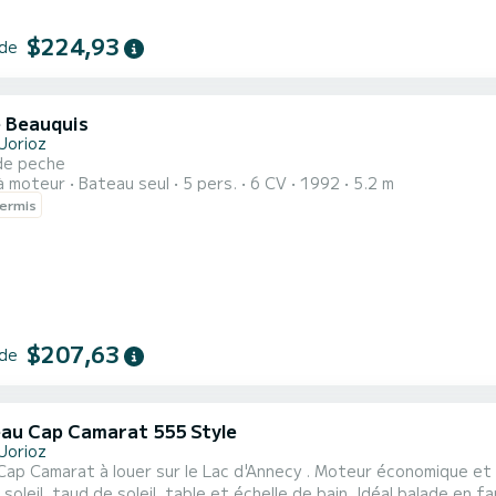
$224,93
 de
 Beauquis
Jorioz
de peche
à moteur
Bateau seul
5 pers.
6 CV
1992
5.2 m
ermis
$207,63
 de
au Cap Camarat 555 Style
Jorioz
 Moteur économique et fiable hors bord 4 temps Yamaha 115cv. Excellent état,
d de soleil, table et échelle de bain. Idéal balade en famille ou sports nautiques. Possibilité de location d'un