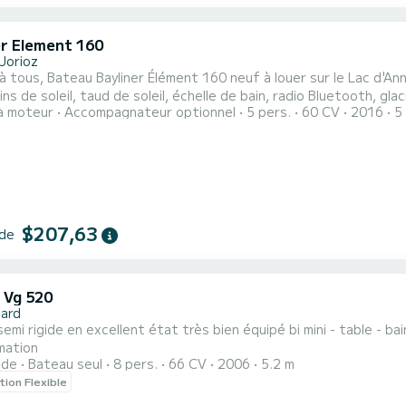
er Element 160
Jorioz
c d'Annecy . Moteur économique et fiable Hors bord. Excellent
e soleil, taud de soleil, échelle de bain, radio Bluetooth, glacière. Idéal balade en famille ou sports na
à moteur
Accompagnateur optionnel
5 pers.
60 CV
2016
5
ocation d'un wakeboard , skis, wakeskate en sus. Possibilité d'un skipper. Le bateau est amarré à TALLOIRES
$207,63
 de
 Vg 520
ard
t état très bien équipé bi mini - table - bain de soleil sellerie refaite Idéale pour la balade très faible
mation
ide
Bateau seul
8 pers.
66 CV
2006
5.2 m
tion Flexible