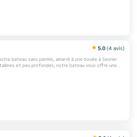
5.0
(4 avis)
notre bateau sans permis, amarré à une bouée à Sevrier.
istallines et peu profondes, notre bateau vous offre une
e, notre bateau est idéal pour explorer les recoins
du paysage époustouflant des montagnes environn...