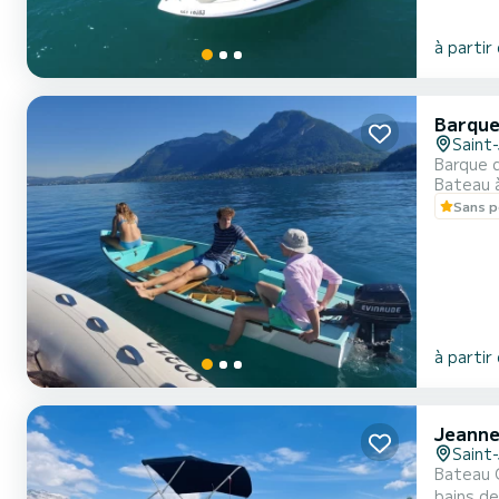
à partir
Barque
Saint-
Barque 
Bateau 
Sans p
à partir
Jeanne
Saint-
Bateau Cap Camarat à louer sur le Lac d'Annecy .
bains de soleil, tau