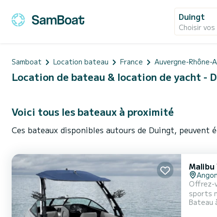
Duingt
Choisir vos
Samboat
Location bateau
France
Auvergne-Rhône-A
Location de bateau & location de yacht - 
Voici tous les bateaux à proximité
Ces bateaux disponibles autours de Duingt, peuvent é
Malibu
Ango
Offrez-
sports n
Bateau 
wakesurf, ce bate
offre un