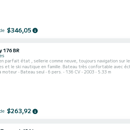
$346,05
 de
y 176 BR
res
n parfait état , sellerie comme neuve, toujours navigation sur le 
e en famille. Bateau très confortable avec échelle de bain et beaucoup de place pour le bronzage. Très
à moteur
Bateau seul
6 pers.
136 CV
2003
5.33 m
près du loueur de pédalos. Emplacement très facile à
$263,92
 de