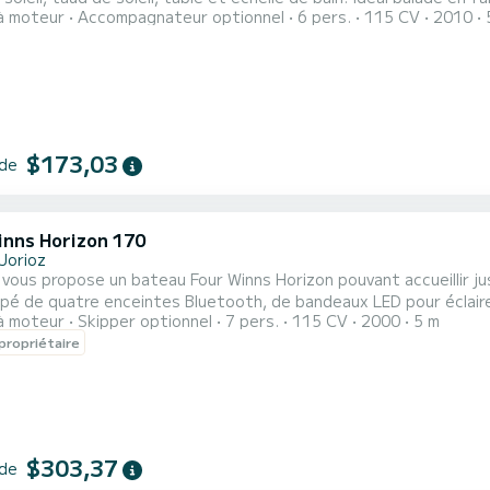
à moteur
Accompagnateur optionnel
6 pers.
115 CV
2010
Possibilité d'un skipper. Le bateau est amarré à Sévrier, stationnement facile et gratuit à coté
$173,03
 de
inns Horizon 170
Jorioz
 vous propose un bateau Four Winns Horizon pouvant accueillir jusqu'
pé de quatre enceintes Bluetooth, de bandeaux LED pour éclaire
à moteur
Skipper optionnel
7 pers.
115 CV
2000
5 m
oard, du ski nautique, aller à la pêche ou chiller sur le lac entre
propriétaire
le lac d'Annecy, vue sur les montagnes . La location du
$303,37
 de