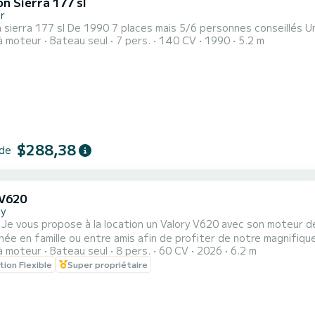
n Sierra 177 sl
r
Glas
à moteur
Bateau seul
7 pers.
140 CV
1990
5.2 m
$288,38
 de
 V620
y
asser
n famille ou entre amis afin de profiter de notre magnifique lac. Homologué jusqu'à 8 personnes (6 adultes
à moteur
Bateau seul
8 pers.
60 CV
2026
6.2 m
ble amovible, échelle de bain, poste Bluetooth, taud de soleil, bain de soleil… Gilets de sauve
tion Flexible
Super propriétaire
partir de 3 kg. Matériel de sécurité aux norm