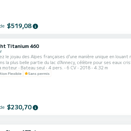
$519,08
 de
ht Titanium 460
r
z le joyau des Alpes françaises d'une manière unique en louant 
ns la plus belle partie du lac d'Annecy, célèbre pour ses eaux cr
à moteur
Bateau seul
4 pers.
6 CV
2018
4.32 m
ce inoubliable. Que vous soyez en famille, entre amis ou en coupl
tion Flexible
Sans permis
ques du lac, vous baigner dans ses eaux turquoise et profiter 
$230,70
 de