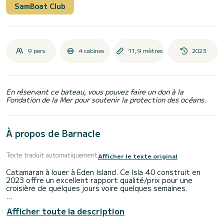
SamBoat Club
9 pers.
4 cabines
11,9 mètres
2023
En réservant ce bateau, vous pouvez faire un don à la
Fondation de la Mer pour soutenir la protection des océans.
À propos de Barnacle
Texte traduit automatiquement
Afficher le texte original
Catamaran à louer à Eden Island. Ce Isla 40 construit en
2023 offre un excellent rapport qualité/prix pour une
croisière de quelques jours voire quelques semaines.
Vous allez vivre une croisière exceptionnelle sur ce
Afficher toute la description
catamaran de 12 mètres. Vous pourrez accueillir jusqu'à 10
passagers en croisière et profiter de ses 4 cabines au