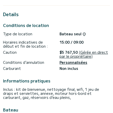
confort total.
Pour votre confort, Barnacle dispose de 2 toilettes avec
Details
douche
Il dispose des équipements suivants : Réfrigérateur
Conditions de location
extérieur, Pilote automatique, TV, Wifi et internet, Moteur
hors-bord, Winch électrique, Dessalinisateur, Haut-parleurs.
Type de location
Bateau seul
Si vous avez des questions sur le bateau ou les conditions
Horaires indicatives de
15:00 / 09:00
de location, vous pouvez envoyer un message via la
début et fin de location :
plateforme Samboat. Un conseiller SamBoat répondra à vos
Caution
$5 767,50
(Gérée en direct
par le propriétaire)
Conditions d'annulation
Personnalisées
Carburant
Non inclus
Informations pratiques
Inclus : kit de bienvenue, nettoyage final, wifi, 1 jeu de
draps et serviettes, annexe, moteur hors-bord et
carburant, gaz, réservoirs d'eau pleins,
Bateau