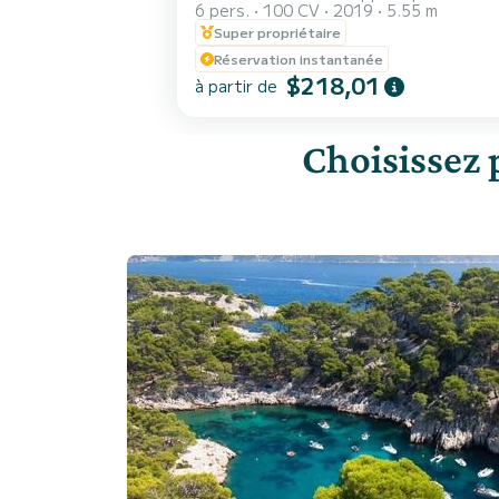
6 pers.
100 CV
2019
5.55 m
Super propriétaire
Réservation instantanée
$218,01
à partir de
Choisissez 