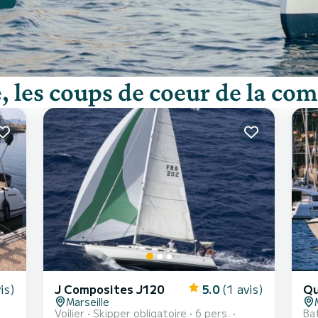
e
, les coups de coeur de la c
is)
J Composites J120
5.0
(1 avis)
Marseille
Voilier
Skipper obligatoire
6 pers.
Ba