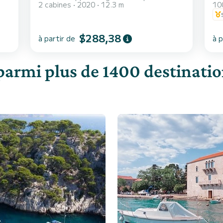
2 cabines
2020
12.3 m
10
$288,38
à partir de
à p
parmi plus de 1400 destination