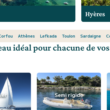
Hyères
Corfou
Athènes
Lefkada
Toulon
Sardaigne
C
eau idéal pour chacune de vos
lier
Semi rigide