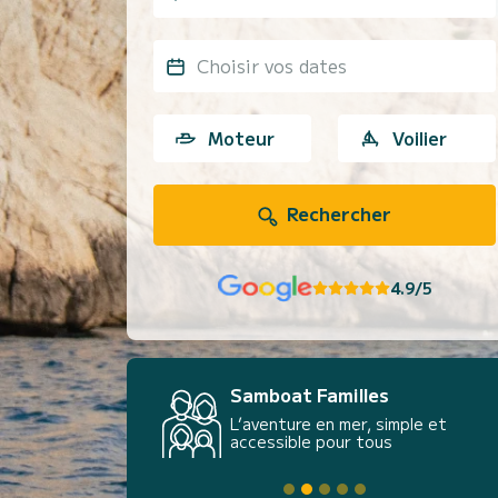
Choisir vos dates
Moteur
Voilier
Rechercher
4.9/5
Samboat Familles
L’aventure en mer, simple et
accessible pour tous