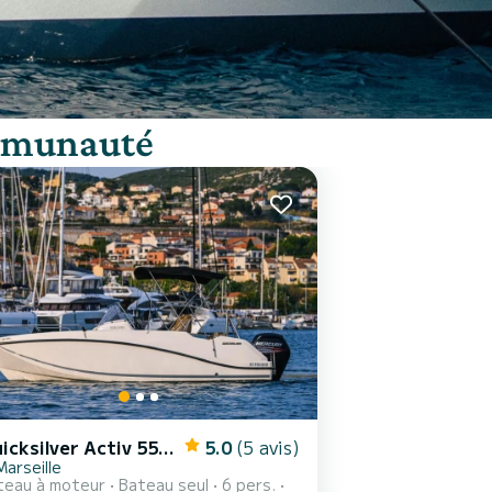
ommunauté
Quicksilver Activ 555 Open
5.0
(5 avis)
Marseille
teau à moteur
Bateau seul
6 pers.