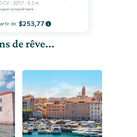
0 CV
2017
5.5 m
Super propriétaire
$253,77
artir de
s de rêve...