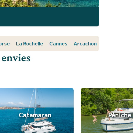
orse
La Rochelle
Cannes
Arcachon
 envies
Catamaran
Péniche