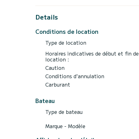
Le large pont et les espaces de rangement 
fait apprécier le bateau dans la version st
Details
Conditions de location
L'Invictus TT28S offre une stabilité de pr
monde en sécurité et au sec.
Type de location
Horaires indicatives de début et fin de
location :
Avec la nouvelle configuration hors-bord 
Caution
Conditions d'annulation
Carburant
Bateau
Type de bateau
Marque - Modèle