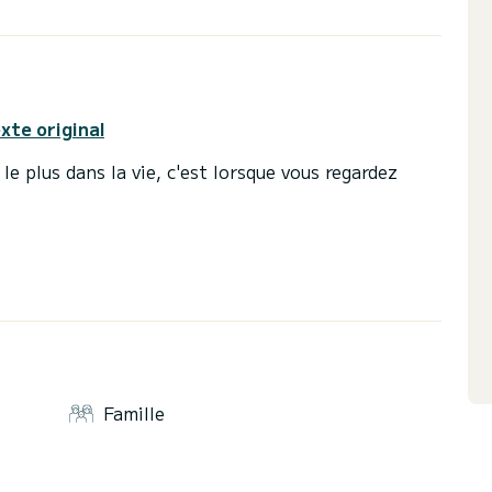
exte original
e plus dans la vie, c'est lorsque vous regardez
avec des amis ou en famille se colore avec la nuance
Famille
de la maison et en fait le bateau parfait pour se