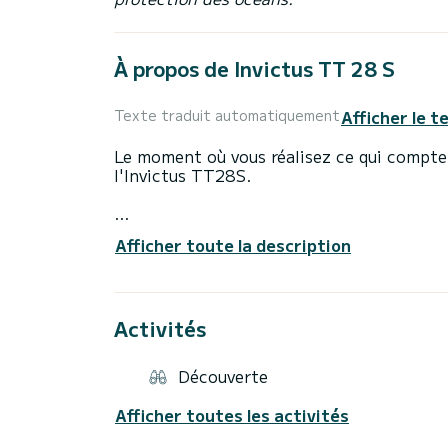
À propos de Invictus TT 28 S
Afficher le t
Texte traduit automatiquement
Le moment où vous réalisez ce qui compte l
l'Invictus TT28S.
Muscle et grâce.
Afficher toute la description
Le plaisir d'une journée de plaisir à bord 
sportive du TT28S.
Activités
Découverte
L'intérieur est chargé de tout le confort 
détendre entre amis ou en famille.
Afficher toutes les activités