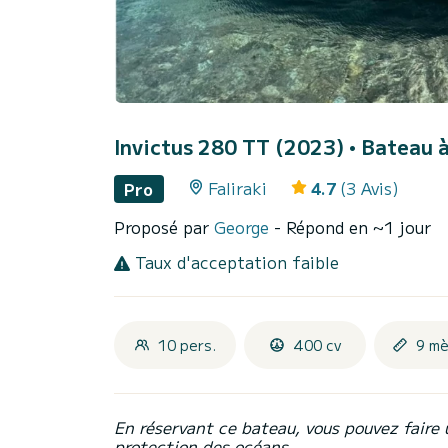
Invictus 280 TT (2023)
• Bateau à
Faliraki
4.7
(3 Avis)
Pro
Proposé par
George
- Répond en ~1 jour
Taux d'acceptation faible
10 pers.
400 cv
9 mè
En réservant ce bateau, vous pouvez faire 
protection des océans.