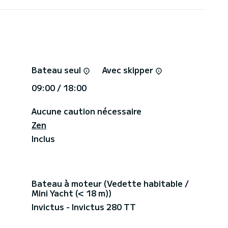
ainsi que les matériaux de haute qualité, ont déjà
erndrive.
emière classe et le franc-bord élevé garde tout le
Bateau seul
Avec skipper
09:00 / 18:00
(YAMAHA 2x200 ch) et le franc-bord élevé,
Aucune caution nécessaire
Zen
Inclus
Bateau à moteur (Vedette habitable /
Mini Yacht (< 18 m))
Invictus - Invictus 280 TT