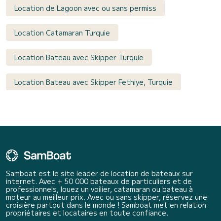
Location de Lagoon avec ou sans permiss
Location Catamaran Turquie
Location Bateau avec Skipper Turquie
Location Bateau avec Skipper Fethiye, Turquie
Samboat est le site leader de location de bateaux sur
internet. Avec + 50 000 bateaux de particuliers et de
professionnels, louez un voilier, catamaran ou bateau à
moteur au meilleur prix. Avec ou sans skipper, réservez une
croisière partout dans le monde ! Samboat met en relation
propriétaires et locataires en toute confiance.