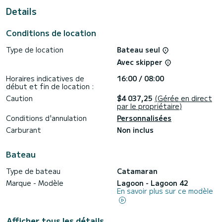
Ce Lagoon 42 est équipé de 4 salles d'eau avec douche.
Details
Il dispose des équipements suivants : Pilote automatique,
prise USB.
Conditions de location
Les demandes de réservation et de devis sont traitées
Type de location
Bateau seul
directement par SamBoat. Vous obtiendrez les meilleurs prix
Avec skipper
Horaires indicatives de
16:00 / 08:00
début et fin de location :
Caution
$4 037,25
(Gérée en direct
par le propriétaire)
Conditions d'annulation
Personnalisées
Carburant
Non inclus
Bateau
Type de bateau
Catamaran
Marque - Modèle
Lagoon - Lagoon 42
En savoir plus sur ce modèle
Afficher tous les détails