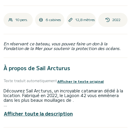
10 pers.
6 cabines
12,8 mètres
2022
En réservant ce bateau, vous pouvez faire un don à la
Fondation de la Mer pour soutenir la protection des océans.
À propos de Sail Arcturus
Texte traduit automatiquement
Afficher le texte original
Découvrez Sail Arcturus, un incroyable catamaran dédié à la
location. Fabriqué en 2022, le Lagoon 42 vous emmènera
dans les plus beaux mouillages de .
Le bateau dispose de 6 cabines entièrement équipées et
Afficher toute la description
d'une capacité de 10 personnes. D'une longueur hors tout
de 13 mètres, il sera votre meilleur allié pour passer des
vacances exceptionnelles sur l'eau dans les environs de