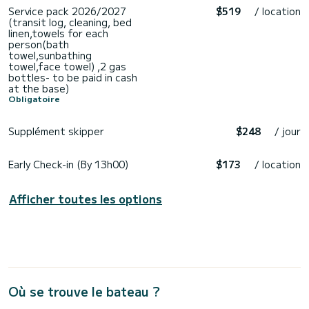
Service pack 2026/2027
$519
/ location
(transit log, cleaning, bed
linen,towels for each
person(bath
towel,sunbathing
towel,face towel) ,2 gas
bottles- to be paid in cash
at the base)
Obligatoire
Supplément skipper
$248
/ jour
Early Check-in (By 13h00)
$173
/ location
Afficher toutes les options
Où se trouve le bateau ?