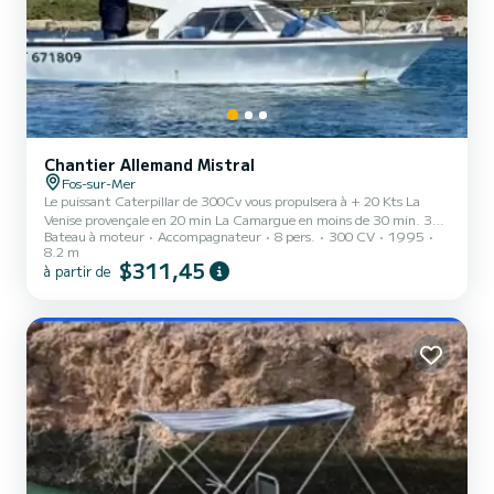
Chantier Allemand Mistral
Fos-sur-Mer
Le puissant Caterpillar de 300Cv vous propulsera à + 20 Kts La
Venise provençale en 20 min La Camargue en moins de 30 min. 30
Bateau à moteur
Accompagnateur
8 pers.
300 CV
1995
Min pour la côte Bleu. 50Min pour la rade de Marseille. Le vaste
8.2 m
Carré arrière de + de 9m2 idéale pour déjeuner, pêcher ou les 2 en
$311,45
à partir de
même temps. Une petite cabine permet de s'allonger ou de se
mettre à l'abris, le temps du retour au port.