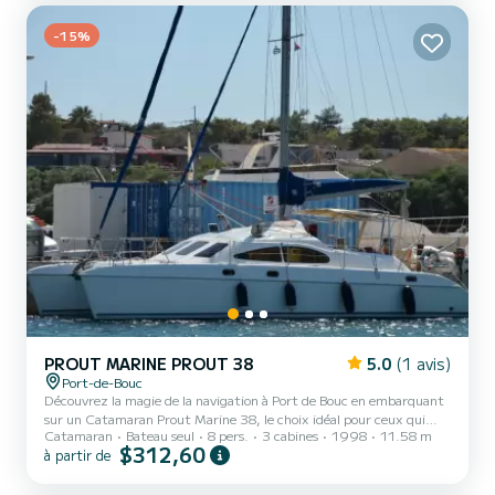
obligatoire. À votre arrivée le plein de carburant ( hors bord et
inboard) d’eau et de gaz est fait....
-15%
PROUT MARINE PROUT 38
5.0
(1 avis)
Port-de-Bouc
Découvrez la magie de la navigation à Port de Bouc en embarquant
sur un Catamaran Prout Marine 38, le choix idéal pour ceux qui
Catamaran
Bateau seul
8 pers.
3 cabines
1998
11.58 m
recherchent confort et aventure en mer. Ce catamaran, refité en
$312,60
à partir de
2012, connu pour sa stabilité et son espace de vie généreux, est
parfait pour des excursions en famille ou entre amis, offrant une
plateforme idéale pour explorer les eaux bleues de la Méditerranée.