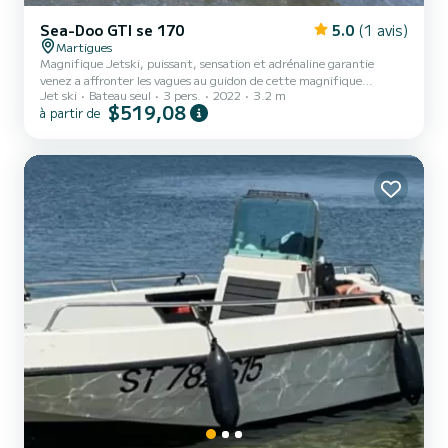
Sea-Doo GTI se 170
5.0
(1 avis)
Martigues
Magnifique Jetski, puissant, sensation et adrénaline garantie
venez a affronter les vagues au guidon de cette magnifique
Jet ski
Bateau seul
3 pers.
2022
3.2 m
machine
$519,08
à partir de