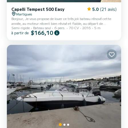
Capelli Tempest 500 Easy
5.0
(21 avis)
Martigues
Bonjour, Je vous propose de louer ce très joli bateau rénové cette
année, au moteur récent bien révisé et fiable, au départ de
Semi-rigide
Bateau seul
6 pers.
70 CV
2016
5 m
Martigues ville. Partez à la découverte de notre magnifique région
$166,10
à partir de
a partir de l'un des plus beau port de France. En effet ce bateau est
idéal pour une sortie à la journée en famille ou entre amis avec un
groupe de 6 personnes maximum. Idéal pour une journée ou demi
journée bouée tractée (en option) ou une journée promenade
Attention: Demi journée indisponible les...