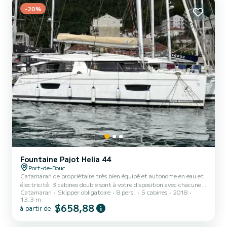
Sortie Semaine / Weekend prolong...
-20%
Fountaine Pajot Helia 44
Port-de-Bouc
Catamaran de propriétaire très bien équipé et autonome en eau et
électricité. 3 cabines double sont à votre disposition avec chacune
Catamaran
Skipper obligatoire
8 pers.
5 cabines
2018
sa salle d’eau et toilette. Accessoirement, il y a 2 cabines de pointe
13.3 m
disponibles qui devront partager les sanitaires avec les autres
$658,88
à partir de
cabines. La destination dépend de la saison et du programme de
navigation. Possibilité de faire du “one way”. Le Skipper Pro est