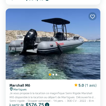
journée en mer en famille, entre amis .. Organisation d’événements
de groupes personnalisés EVJf / EVG / Seminaire entreprise /
Anniversaire ..etc Extras disponibles...
Marshall M6
5.0
(1 avis)
Martigues
Je vous propose à la location ce magnifique Semi Rigide Marshall
M6 disponible à la location au départ de Martigues. Découverte du
Semi-rigide
Skipper optionnel
14 pers.
300 CV
2022
8 m
littoral de la côte bleue et des îles du Frioul avec ses nombreuses
$576,75
à partir de
calanques et criques aux eaux turquoises . ** bateau non agréé à la