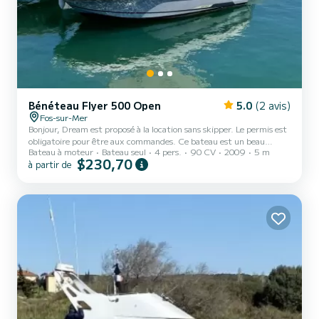
Bénéteau Flyer 500 Open
5.0
(2 avis)
Fos-sur-Mer
Bonjour, Dream est proposé à la location sans skipper. Le permis est
obligatoire pour être aux commandes. Ce bateau est un beau
Bateau à moteur
Bateau seul
4 pers.
90 CV
2009
5 m
Beneteau Flyer 500 open. Cette coque récente vous propose un
$230,70
à partir de
agencement exceptionnel ! Ce bateau est équipé d'un moteur hors-
bord Suzuki 90 cv, 4 temps injection. Celui ci vous propulsera à
une vitesse de croisière de 20 nœuds pour accéder rapidement aux
calanques ou changer de spots de pêche. Vous y trouverez une table
à l'arrière. Un bain de soleil à l'ava...