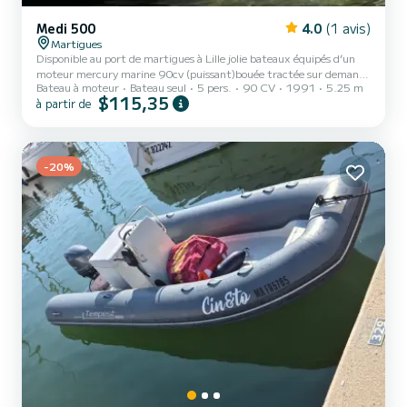
Medi 500
4.0
(1 avis)
Martigues
Disponible au port de martigues à Lille jolie bateaux équipés d’un
moteur mercury marine 90cv (puissant)bouée tractée sur demande
Bateau à moteur
Bateau seul
5 pers.
90 CV
1991
5.25 m
40e supplémentaire équipée du d’un sondeur 5/pers max essence
$115,35
à partir de
non comprise
-20%