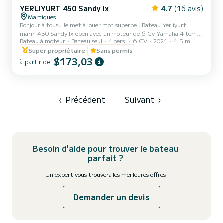
YERLIYURT 450 Sandy lx
4.7
(16 avis)
Martigues
Bonjour à tous, Je met à louer mon superbe , Bateau Yerliyurt
marin 450 Sandy lx open avec un moteur de 6 Cv Yamaha 4 temps
Bateau à moteur
Bateau seul
4 pers.
6 CV
2021
4.5 m
de dernière génération faible en consommation, simple d’utilisation
pour une petite balade, une partie de pêche, ou pique nique etc….
Super propriétaire
Sans permis
Options: Taud de soleil Ancre manuel. Grand coffre de rangement.
$173,03
à partir de
Vivier ( conteneur de poisson ) Etc.. Créneaux de location: pour la
journée entière 11H/18H 250€ essence comprise Créneaux de
location: deux mi-journée 11H/14H 150€ esse...
‹
Précédent
Suivant
›
Besoin d'aide pour trouver le bateau
parfait ?
Un expert vous trouvera les meilleures offres
Demander un devis