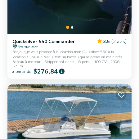
Quicksilver 550 Commander
3.5
(2 avis)
Fos-sur-Mer
Bonjour, je vous propose à la location mon Quiksilver 550 à la
location à Fos-sur-Mer. C'est un bateau qui se prend en main très
Bateau à moteur
Skipper optionnel
6 pers.
100 CV
2006
facilement, son moteur de 100 chevaux vous permet de vous
5.5 m
déplacer avec aisance et de profiter d'une superbe journée en mer.
$276,84
à partir de
Au départ de Fos-sur-Mer vous pouvez vous rendre en direction du
Parc Régional naturel de Camargue et en direction de Marseille et
c'est magnifique calanque. ce bateau un moteur répondre à de
façon idéal à vos balade amis ou bien en famille. Idéa...