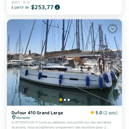
2021
6 m
personnes est l'idéal. Le moteur est un mercury 115 Ch silencieux
$253,77
à partir de
et surtout très économique ! À vous de profiter de nos belles
calanques ! Le bateau est équipé de : ~ un siège pilote et copilote
bolster pivotant permettant de piloter debout. ~ une douchette
de cockpit ~ TRÈS GRAND bain de solei...
Dufour 410 Grand Large
5.0
(2 avis)
Marseille
!!! ATTENTION !!! Suite au déboires rencontrés lors des dernières
locations, nous accepterons uniquement des locations pour 2