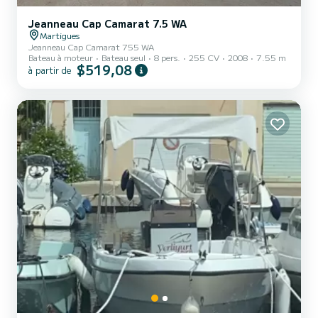
Jeanneau Cap Camarat 7.5 WA
Martigues
Jeanneau Cap Camarat 755 WA
Bateau à moteur
Bateau seul
8 pers.
255 CV
2008
7.55 m
$519,08
à partir de