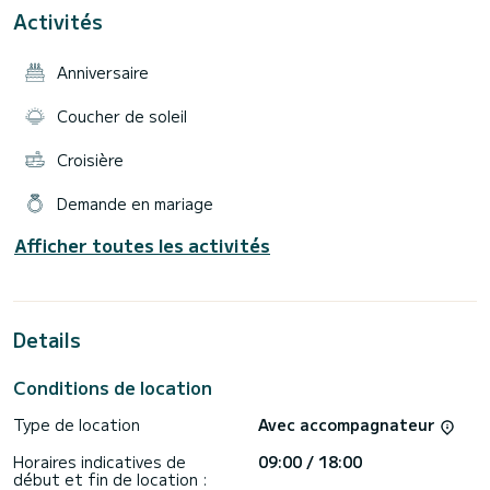
croisière confortable .La sécurité a bord est primordial ,c
Activités
est pourquoi le bateau est équipé de gilets de sauvetage
pour tous les passagers .
Anniversaire
je ne fournis pas le repas mais vous êtes libre d en ramener
Coucher de soleil
a votre disposition
frigidaire
Croisière
toilettes a bord
douche a bord
annexe avec moteur 2.5 cv sans permis
Demande en mariage
équipement de snorkeling mini bouteille de plongée
équipement pêche
Afficher toutes les activités
Details
Conditions de location
Type de location
Avec accompagnateur
Horaires indicatives de
09:00 / 18:00
début et fin de location :