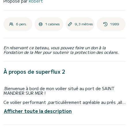
Proposé par
Robert
6 pers.
1 cabines
9,3 mètres
1989
En réservant ce bateau, vous pouvez faire un don à la
Fondation de la Mer pour soutenir la protection des océans.
À propos de superflux 2
.Bienvenue à bord de mon voilier situé au port de SAINT
MANDRIER SUR MER !
Ce voilier performant ,particulièrement agréable au prés ,allie
vitesse et confort pour des sorties inoubliables .Sa
Afficher toute la description
capacité d accueil est idéale pour 4à 6 personnes
,garantissant une navigation conviviale et sécurisée .
Coté équipement ,il dispose de tout le nécessaire pour une