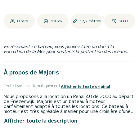
8 pers.
120 cv
12,2 mètres
2000
En réservant ce bateau, vous pouvez faire un don à la
Fondation de la Mer pour soutenir la protection des océans.
À propos de Majoris
Texte traduit automatiquement
Afficher le texte original
Nous proposons à la location un Renal 40 de 2000 au départ
de Friezenwijk. Majoris est un bateau à moteur
parfaitement adapté à toutes les locations. Ce bateau à
moteur est très agréable à manier pour une croisière d'une
semaine ou plus.
Afficher toute la description
Le bateau dispose de 3 cabines tout confort et d'une
capacité de 8 personnes. D'une longueur hors tout de 12
mètres, il sera votre meilleur allié pour passer des vacances