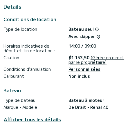
exceptionnelles sur l'eau aux alentours de Friezenwijk
Details
Nous vous invitons à demander un devis directement via la
Conditions de location
plateforme, nous vous répondrons avec nos meilleures
Type de location
Bateau seul
Avec skipper
Horaires indicatives de
14:00 / 09:00
début et fin de location :
Caution
$1 153,50
(Gérée en direct
par le propriétaire)
Conditions d'annulation
Personnalisées
Carburant
Non inclus
Bateau
Type de bateau
Bateau à moteur
Marque - Modèle
De Drait - Renal 40
Afficher tous les détails