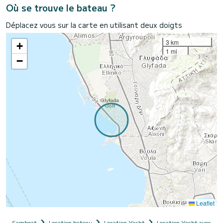
Où se trouve le bateau ?
Déplacez vous sur la carte en utilisant deux doigts
3 km
+
1 mi
−
Leaflet
Samboat
Location bateau
Location Yacht
Location Yacht avec ski