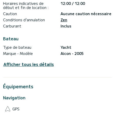
Horaires indicatives de
12:00 / 12:00
-Nouveaux téléviseurs dans toutes les cabines
début et fin de location :
Caution
Aucune caution nécessaire
-Polissage du sol dans le salon
Conditions d'annulation
Zen
-Nouveau revêtement de canapé dans la salle à manger, le
Carburant
Inclus
pont arrière et le pont soleil
-Nouveau revêtement des bains de soleil à l'avant
Bateau
-Nouveau teck
Type de bateau
Yacht
-Nouveau bimini
Marque - Modèle
Aicon - 2005
JOUETS NAUTIQUES
Afficher tous les détails
-Annexe avec moteur Mariner 30 cv
-1 x Jet Ski
-1 x Yamaha Sea Scooter
Équipements
-2 x SUP
Navigation
-1 x Kneeboard
-Ski nautique
GPS
-Divers tubes