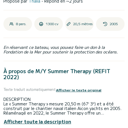
Proposé par
Thalia
- Répond en ~2 jours
8 pers.
1300 cv
20,5 mètres
2005
En réservant ce bateau, vous pouvez faire un don à la
Fondation de la Mer pour soutenir la protection des océans.
À propos de M/Y Summer Therapy (REFIT
2022)
Texte traduit automatiquement
Afficher le texte original
DESCRIPTION
Le « Summer Therapy » mesure 20,50 m (67′ 3″) et a été
construit par le chantier naval italien Aicon yachts en 2005.
Réaménagé en 2022, le Summer Therapy offre un
hébergement confortable pouvant accueillir jusqu'à 8
Afficher toute la description
personnes dans quatre cabines : 1 cabine principale, 1
cabine VIP et 2 cabines twin. La suite principale est située