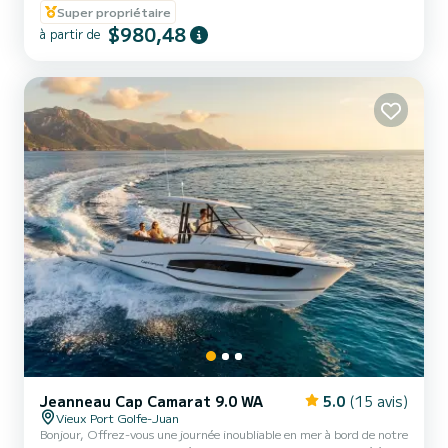
Super propriétaire
amis ou à deux. Au programme, balade autour du Cap d'Antibes,
$980,48
découverte de la baie de Juan Les Pins, d'Antibes et sa vieille ville
à partir de
fortifié ainsi que le fameux Fort Carré bâtie par Vauban. Nous vous
ferons aussi découvrir les magni...
Jeanneau Cap Camarat 9.0 WA
5.0
(15 avis)
Vieux Port Golfe-Juan
Bonjour, Offrez-vous une journée inoubliable en mer à bord de notre