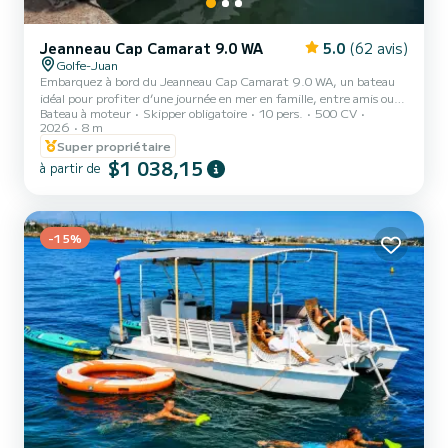
Jeanneau Cap Camarat 9.0 WA
5.0
(62 avis)
Golfe-Juan
Embarquez à bord du Jeanneau Cap Camarat 9.0 WA, un bateau
idéal pour profiter d’une journée en mer en famille, entre amis ou
Bateau à moteur
Skipper obligatoire
10 pers.
500 CV
en couple. Confortable, spacieux et très agréable à naviguer, il offre
2026
8 m
un excellent compromis entre performance, sécurité et détente.
Super propriétaire
Avec ses 2 moteurs Yamaha F250, le KARISH vous permet de
$1 038,15
naviguer en toute sérénité et d’atteindre facilement les plus beaux
à partir de
spots de baignade et mouillages de la Côte d’Azur. Son grand pont
avant, ses espaces de circulation fluides et son...
-15%