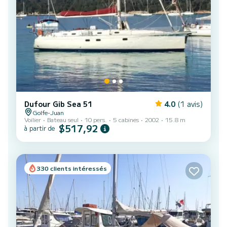
Dufour Gib Sea 51
4.0
(1 avis)
Golfe-Juan
Voilier
Bateau seul
10 pers.
5 cabines
2002
15.8 m
$517,92
à partir de
330 clients intéressés