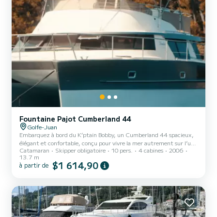
Fountaine Pajot Cumberland 44
Golfe-Juan
Embarquez à bord du K’ptain Bobby, un Cumberland 44 spacieux,
élégant et confortable, conçu pour vivre la mer autrement sur l’un
Catamaran
Skipper obligatoire
10 pers.
4 cabines
2006
des plus beaux terrains de jeu au monde : la Côte d’Azur, de Monaco
13.7 m
à Saint-Tropez. Ici, tout est pensé pour offrir une expérience fluide,
$1 614,90
à partir de
haut de gamme et sans contrainte. À bord, vous profitez d’une
sortie en mer avec capitaine professionnel, hôtesse, paddle,
équipement de snorkeling, serviettes et boissons softs inclus. Le
K’ptain Bobby est idéal pour une journée...