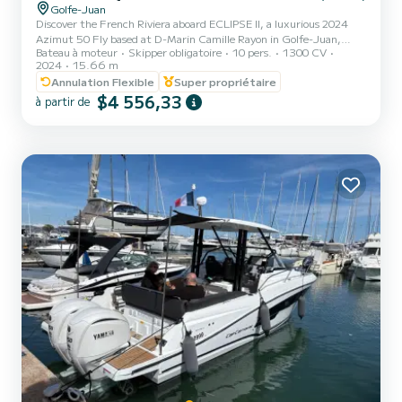
Golfe-Juan
Discover the French Riviera aboard ECLIPSE II, a luxurious 2024
Azimut 50 Fly based at D-Marin Camille Rayon in Golfe-Juan,
Bateau à moteur
Skipper obligatoire
10 pers.
1300 CV
close to Cannes and Antibes. Perfect for day trips, celebrations,
2024
15.66 m
family cruises and multi-day escapes, the yacht offers spacious
Annulation Flexible
Super propriétaire
sunbathing areas, a beautiful flybridge, a hydraulic swimming
$4 556,33
platform and elegant contemporary interiors. ECLIPSE II is
à partir de
equipped with a Seakeeper stabilisation system, Williams tender,
Seabob, Starlink, premium audio and video systems, BBQ, wa...