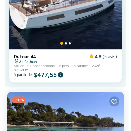
Dufour 44
4.8
(5 avis)
Golfe-Juan
Voilier
Skipper optionnel
8 pers.
3 cabines
2026
13.91 m
$477,55
à partir de
-10%