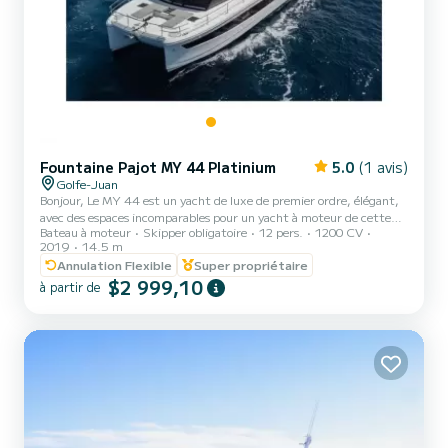
Fountaine Pajot MY 44 Platinium
5.0
(1 avis)
Golfe-Juan
Bonjour, Le MY 44 est un yacht de luxe de premier ordre, élégant,
avec des espaces incomparables pour un yacht à moteur de cette
Bateau à moteur
Skipper obligatoire
12 pers.
1200 CV
taille. Son autonomie est également remarquable. Il est équipé de
2019
14.5 m
moteurs IPS de 600 CV. Les coques de ont été spécialement
Annulation Flexible
Super propriétaire
étudiées pour offrir une excellente navigabilité et stabilité, quelle
$2 999,10
que soit la vitesse. Ce nouveau catamaran à moteur dispose de
à partir de
confortables espaces de détente et de réception dignes d’une
résidence secondaire. Savourez des moments mémorables...