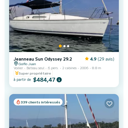
Jeanneau Sun Odyssey 29.2
4.9
(29 avis)
Golfe-Juan
Voilier
Bateau seul
6 pers.
2 cabines
2006
8.8 m
Super propriétaire
$484,47
à partir de
339 clients intéressés