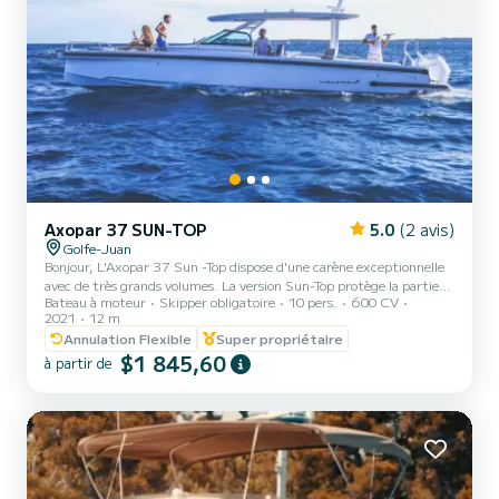
Axopar 37 SUN-TOP
5.0
(2 avis)
Golfe-Juan
Bonjour, L'Axopar 37 Sun -Top dispose d'une carène exceptionnelle
avec de très grands volumes. La version Sun-Top protège la partie
Bateau à moteur
Skipper obligatoire
10 pers.
600 CV
du cockpit avec toit ouvrant électrique qui pourra s'ouvrir et laisser
2021
12 m
place au soleil. Les sièges du pilote et du co-pilote pivotent pour
Annulation Flexible
Super propriétaire
plus de convivialité. Le cockpit est modulable et pourra accueillir 8
$1 845,60
personnes; Si vous avez des questions, contactez-moi via la
à partir de
messagerie de ce site, je me ferai un plaisir d'y répondre. J'espère
vous accueillir à bord proch...