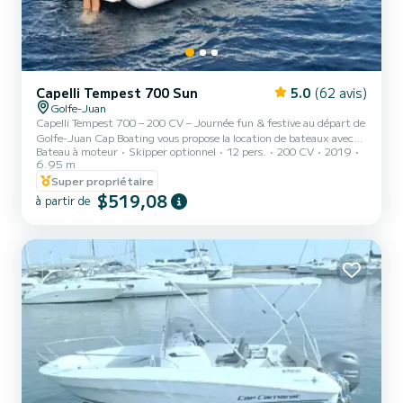
Capelli Tempest 700 Sun
5.0
(62 avis)
Golfe-Juan
Capelli Tempest 700 – 200 CV – Journée fun & festive au départ de
Golfe-Juan Cap Boating vous propose la location de bateaux avec
Bateau à moteur
Skipper optionnel
12 pers.
200 CV
2019
ou sans skipper sur la Côte d'Azur. Nous vous accueillons pour
6.95 m
découvrir la French Riviera comme vous ne l'avez jamais vue. Envie
Super propriétaire
d’une journée inoubliable en mer ? Montez à bord de ce Capelli
$519,08
Tempest 700 au départ de Golfe-Juan et profitez d’un bateau
à partir de
puissant, spacieux et parfait pour les sorties entre amis. Avec son
moteur 200 CV, ce semi-rigide allie sensation...