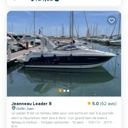
Mercury de 150 ch à faibles émissions, sa consommation est très
faible tout en offrant de bonnes performan...
Jeanneau Leader 8
5.0
(62 avis)
Golfe-Juan
Le Leader 8 est un bateau idéal pour une sortie en mer à la journée
dont la réputation n'est plus à faire. Uun grand bain de soleil à
Bateau à moteur
Skipper optionnel
10 pers.
320 CV
2013
l'avant et un carré arrière spacieux ainsi qu'une plateforme de bain
8 m
font de cette unité un must pour vos journées en famille, entre