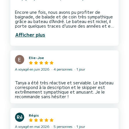
Encore une fois, nous avons pu profiter de
baignade, de balade et de coin très sympathique
grâce au bateau d'André. Le bateau est nickel, il
porte quelques traces d'usure des années et et
des locations mais qui sont tout à fait logique.
Afficher plus
Le gros plus de ce bateau et ça double toile qui
nous a permis de manger et de faire du farniente
à l'ombre.
Elie-Joe
A voyagé en juin 2026
4 personnes
1 jour
Tanya a été très réactive et serviable. Le bateau
correspond à la description et le skipper est
extrêmement sympathique et amusant. Je le
Régis
A voyagé en mai 2026
5 personnes
1 jour