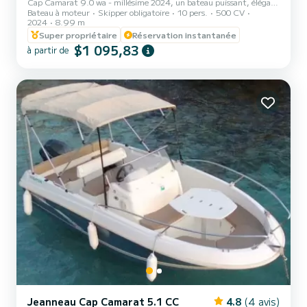
Cap Camarat 9.0 wa - millésime 2024, un bateau puissant, élégant
Bateau à moteur
Skipper obligatoire
10 pers.
500 CV
et parfaitement équipé, idéal pour une sortie entre amis ou en
2024
8.99 m
famille au départ de Cannes. Capacité : jusqu’à 11 personnes à bord
Super propriétaire
Réservation instantanée
Location avec skipper. ⸻ Itinéraires & idées de navigation
$1 095,83
Depuis Cannes, laissez-vous porter par la beauté de la Côte d’Azur :
à partir de
• ️ Les Îles de Lérins pour une baignade dans des eaux turquoise • Le
Musée sous-marin de Cannes,...
Jeanneau Cap Camarat 5.1 CC
4.8
(4 avis)