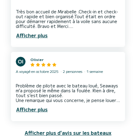
Très bon accueil de Mirabelle .Check-in et check-
out rapide et bien organisé.Tout était en ordre
pour démarrer rapidement à la voile sans aucune
difficulté. Bravo et Merci.
Je suggère une petite amélioration pratique :
Afficher plus
dans le cokpit poser près d'un des Winchs un
Olivier
A voyagé en octobre 2025
2 personnes
1 semaine
Problème de pilote avec le bateau loué, Seaways
m’a proposé le même dans la foulée. Rien à dire,
tout s’est bien passé.
Une remarque qui vous concerne, je pense louer
un 37 pieds qui se révèle être un 34 pieds.
Afficher plus
Afficher plus d'avis sur les bateaux