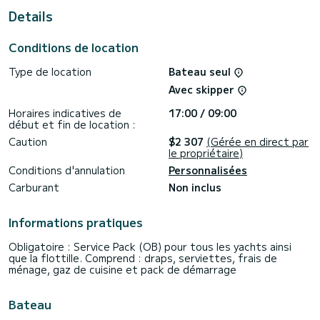
Details
Ce bateau est équipé d'une grand-voile à enrouleur et d'un
génois à enrouleur. Il dispose des équipements suivants :
Haut-parleurs, prise USB, douche de pont, connexion
Conditions de location
Bluetooth.
Type de location
Bateau seul
Nous vous invitons à demander un devis directement via la
plateforme, nous vous recontacterons avec nos meilleures
Avec skipper
Horaires indicatives de
17:00 / 09:00
début et fin de location :
Caution
$2 307
(Gérée en direct par
le propriétaire)
Conditions d'annulation
Personnalisées
Carburant
Non inclus
Informations pratiques
Obligatoire : Service Pack (OB) pour tous les yachts ainsi
que la flottille. Comprend : draps, serviettes, frais de
ménage, gaz de cuisine et pack de démarrage
Bateau