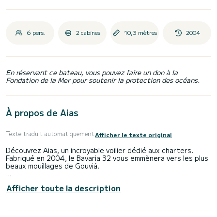
6 pers.
2 cabines
10,3 mètres
2004
En réservant ce bateau, vous pouvez faire un don à la
Fondation de la Mer pour soutenir la protection des océans.
À propos de Aias
Texte traduit automatiquement
Afficher le texte original
Découvrez Aias, un incroyable voilier dédié aux charters.
Fabriqué en 2004, le Bavaria 32 vous emmènera vers les plus
beaux mouillages de Gouviá.
Le voilier mesure 10 mètres de long et développe 19
Afficher toute la description
chevaux. Les 2 cabines peuvent accueillir 6 passagers en
croisière.
Ce Bavaria 32 est équipé d'une salle d'eau avec douche.