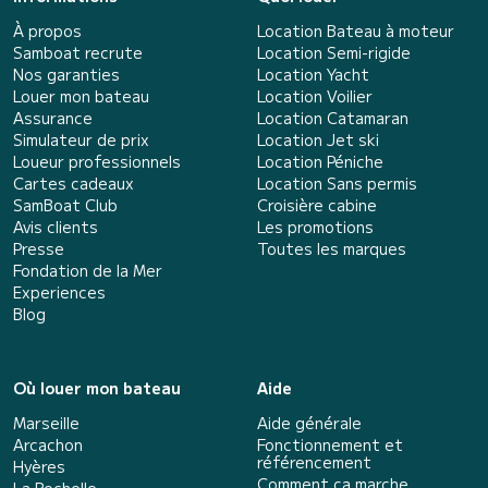
À propos
Location Bateau à moteur
Samboat recrute
Location Semi-rigide
Nos garanties
Location Yacht
Louer mon bateau
Location Voilier
Assurance
Location Catamaran
Simulateur de prix
Location Jet ski
Loueur professionnels
Location Péniche
Cartes cadeaux
Location Sans permis
SamBoat Club
Croisière cabine
Avis clients
Les promotions
Presse
Toutes les marques
Fondation de la Mer
Experiences
Blog
Où louer mon bateau
Aide
Marseille
Aide générale
Arcachon
Fonctionnement et
référencement
Hyères
Comment ça marche
La Rochelle