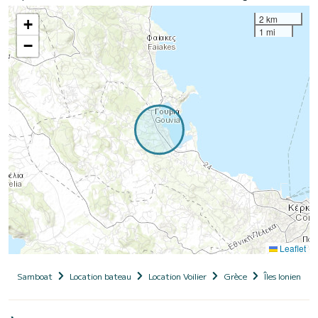
2 km
+
1 mi
−
Leaflet
Samboat
Location bateau
Location Voilier
Grèce
Îles Ioniennes