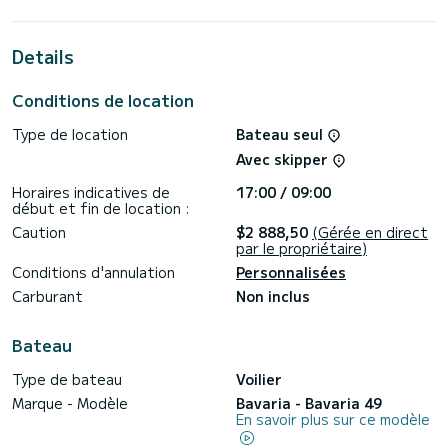
Pour votre confort, Monelli dispose de 3 WC avec douche
Details
Ce bateau est équipé d'une grand-voile sur enrouleur. et un
génois sur enrouleur. Il est équipé, entre autres, des
équipements suivants : Pilote automatique, Propulseur
Conditions de location
d'étrave.
Type de location
Bateau seul
Les demandes de réservation et les demandes de prix sans
engagement sont traitées directement par SamBoat. Vous
Avec skipper
Horaires indicatives de
17:00 / 09:00
début et fin de location :
Caution
$2 888,50
(Gérée en direct
par le propriétaire)
Conditions d'annulation
Personnalisées
Carburant
Non inclus
Bateau
Type de bateau
Voilier
Marque - Modèle
Bavaria - Bavaria 49
En savoir plus sur ce modèle