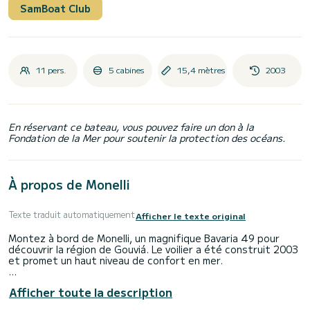
SamBoat Club
11 pers.
5 cabines
15,4 mètres
2003
En réservant ce bateau, vous pouvez faire un don à la
Fondation de la Mer pour soutenir la protection des océans.
À propos de Monelli
Texte traduit automatiquement
Afficher le texte original
Montez à bord de Monelli, un magnifique Bavaria 49 pour
découvrir la région de Gouviá. Le voilier a été construit 2003
et promet un haut niveau de confort en mer.
Vous souhaitez passer un voyage inoubliable sur ce voilier de
Afficher toute la description
15 mètres de long ? Vous pouvez embarquer jusqu'à 11
personnes et profiter des 5 cabines confortables.