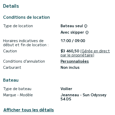
vacances exceptionnelles sur l'eau dans les environs de
Details
Gouviá.
Pour votre confort, Felicita dispose de 4 toilettes avec
Conditions de location
douche.
Type de location
Bateau seul
Ce bateau est équipé d'une Grand-voile sur enrouleur et
d'un Génois sur enrouleur. Il dispose des équipements
Avec skipper
suivants : Pilote automatique, Moteur hors-bord, Propulseur
d'étrave, TV, Haut-parleurs, Wifi et internet.
Horaires indicatives de
17:00 / 09:00
début et fin de location :
N'hésitez pas à nous contacter pour un devis, vous serez
accompagné par un expert SamBoat sur votre projet de
Caution
$3 460,50
(Gérée en direct
par le propriétaire)
Conditions d'annulation
Personnalisées
Carburant
Non inclus
Bateau
Type de bateau
Voilier
Marque - Modèle
Jeanneau - Sun Odyssey
54 DS
Afficher tous les détails