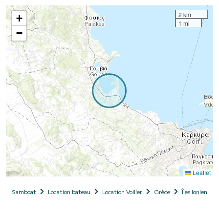
2 km
+
1 mi
−
Leaflet
Samboat
Location bateau
Location Voilier
Grèce
Îles Ioniennes