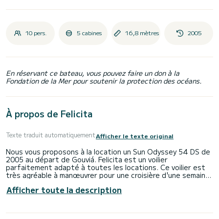
10 pers.
5 cabines
16,8 mètres
2005
En réservant ce bateau, vous pouvez faire un don à la
Fondation de la Mer pour soutenir la protection des océans.
À propos de Felicita
Texte traduit automatiquement
Afficher le texte original
Nous vous proposons à la location un Sun Odyssey 54 DS de
2005 au départ de Gouviá. Felicita est un voilier
parfaitement adapté à toutes les locations. Ce voilier est
très agréable à manœuvrer pour une croisière d'une semaine
ou plus.
Afficher toute la description
Le bateau dispose de 5 cabine(s) entièrement équipée(s) et
d'une capacité de 10 personnes. D'une longueur hors tout
de 17 mètres, il sera votre meilleur allié pour passer des