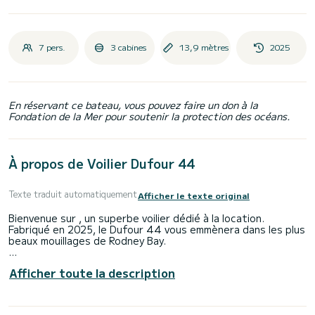
7 pers.
3 cabines
13,9 mètres
2025
En réservant ce bateau, vous pouvez faire un don à la
Fondation de la Mer pour soutenir la protection des océans.
À propos de Voilier Dufour 44
Texte traduit automatiquement
Afficher le texte original
Bienvenue sur , un superbe voilier dédié à la location.
Fabriqué en 2025, le Dufour 44 vous emmènera dans les plus
beaux mouillages de Rodney Bay.
Le bateau dispose de 3 cabines tout confort et une
Afficher toute la description
capacité d'embarcation de 7 personnes. Avec une longueur
totale de 14 mètres, il sera votre meilleur allié pour passer
des vacances extraordinaires sur l'eau dans les environs
de Rodney Bay