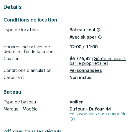
Details
Pour votre confort, possède 3 toilettes avec douche
Ce bateau est équipé d'une Grand voile lattée et d'un
Conditions de location
Génois sur enrouleur. Il possède notamment les
équipements suivants : Climatisation, Plancha, Propulseur
Type de location
Bateau seul
d'étrave, Prise USB, Plateforme de bain , Dessalinisateur, TV,
Douche de pont.
Avec skipper
Si vous avez des questions concernant le bateau ou les
Horaires indicatives de
12:00 / 11:00
conditions de location, vous pouvez envoyer un message via
début et fin de location :
la plateforme Samboat. Un conseiller SamBoat se chargera
Caution
$6 776,42
(Gérée en direct
par le propriétaire)
Conditions d'annulation
Personnalisées
Carburant
Non inclus
Bateau
Type de bateau
Voilier
Marque - Modèle
Dufour - Dufour 44
En savoir plus sur ce modèle
Afficher tous les détails