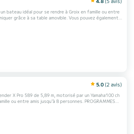
4.8
(5 avis)
x plages. Ce bateau est équipé d'un
nts sans aucuns problèmes de sécurité....
5.0
(2 avis)
 Tender X Pro 589 de 5,89 m, motorisé par un Yamaha100 ch
 ou entre amis jusqu'à 8 personnes. PROGRAMMES
 criques et falaises - Rade de Lorient et Petite Mer de
Gâvres - Ria d’Étel pour une navigation plus nature - Wake ,Bouée tractée, pêche ! À BORD GPS, sondeur, coussins ex...