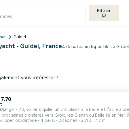
Filtrer
 dates
han
Guidel
yacht - Guidel, France
476 bateaux disponibles à Guidel
galement vous intéresser !
 7.70
nt
i Django 7.70, voilier biquille, un vrai plaisir à la barre et facile 
aines croisières vers Groix, les Glenan ou Belle Ile en Mer. REFIT COMPLET DU BATEAU EN 2024 - ETAT IMPECCABLE
Skipper obligatoire
4 pers.
2 cabines
2013
7.7 m
ise en main samedi 9h retour vendredi 16h très bien équipé option spi sur bout dehors 95€ Option obligatoire
 100€