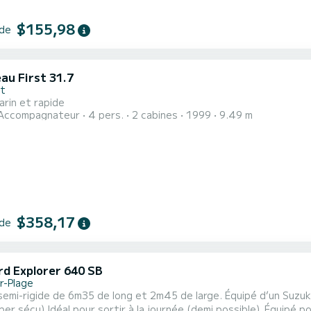
$155,98
 de
au First 31.7
nt
marin et rapide
Accompagnateur
4 pers.
2 cabines
1999
9.49 m
$358,17
 de
d Explorer 640 SB
r-Plage
rigide de 6m35 de long et 2m45 de large. Équipé d’un Suzuki 115cv. Bien connu pour son confort et s
Idéal pour sortir à la journée (demi possible). Équipé pour le plaisir et la sécurité : - bain de soleil avant - mat de