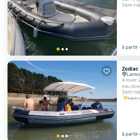
Semi-rig
ski - sondeur / G
feu de n
à partir
Zodiac
Larmo
A louer 
eau douc
Semi-rig
soleil, 
Super 
Le batea
à partir