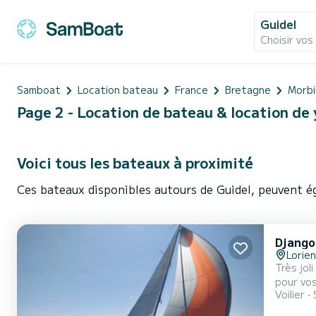
Guidel
Choisir vos
Samboat
Location bateau
France
Bretagne
Morbi
Page 2 - Location de bateau & location de 
Voici tous les bateaux à proximité
Ces bateaux disponibles autours de Guidel, peuvent é
Django
Lorie
Très jol
pour vos proch
Voilier
CAUTION 3000E Pr
ménage