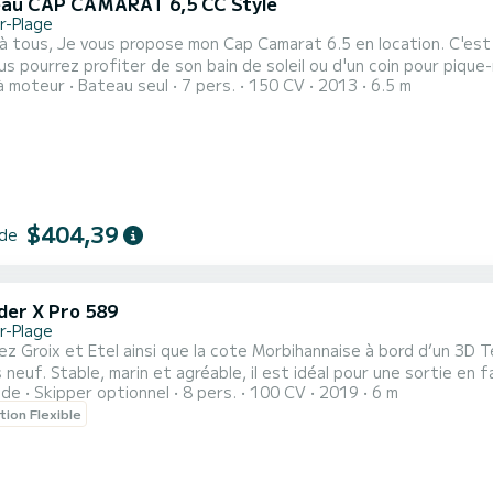
au CAP CAMARAT 6,5 CC Style
r-Plage
st un bateau idéal pour se rendre à Groix en famille ou entre
à moteur
Bateau seul
7 pers.
150 CV
2013
6.5 m
n paddle pour faire le tour des criques et profiter plus pleinement de l'accès au
50cv Yamaha. Ses francs-bords permettent d'accueillir des enfa
$404,39
 de
der X Pro 589
r-Plage
z Groix et Etel ainsi que la cote Morbihannaise à bord d’un 3D
euf. Stable, marin et agréable, il est idéal pour une sortie en famille
ide
Skipper optionnel
8 pers.
100 CV
2019
6 m
S SELON LES CONDITIONS - Groix : Port-Tudy, Les Grands Sables,
tion Flexible