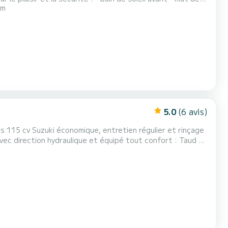
 m
 gilet (optionnel) - gil...
5.0
(6 avis)
s 115 cv Suzuki économique, entretien régulier et rinçage
irection hydraulique et équipé tout confort : Taud de
ue, feux de navigation, sondeur-traceur Garmin Stricker ...
le jusqu'à 8 gilets). Il est très co...