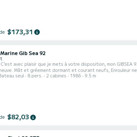
$173,31
 de
 Marine Gib Sea 92
nt
2021:
ât et gréement dormant et courant neufs, Enrouleur neuf, feux de navigation et mouillage LED, projecteur LED
Bateau seul
8 pers.
2 cabines
1986
9.5 m
EL. Batterie moteur 70 A changée. Table de
$82,03
 de