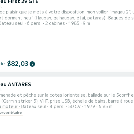
au First 29 GTE
nt
c plaisir que je mets à votre disposition, mon voilier "magau 2", un FIRST 29
rmant neuf.(Hauban, galhauban, étai, pataras) -Bagues de safran neuves. Le carénage est effe
Bateau seul
6 pers.
2 cabines
1985
9 m
rivée, je resterai avec vous le temps nécessaire, pour que vous ap
mouillages. Pendant votre croisière, à votre convenance, je peux vous
$82,03
 de
eau ANTARES
nt
menade et pêche sur la cotes lorientaise, ballade sur le Scorff e
(Garmin striker 5), VHF, prise USB, échelle de bains, barre à rou
à moteur
Bateau seul
4 pers.
50 CV
1979
5.85 m
est tranquille 5/8 nœuds env. !)
propriétaire