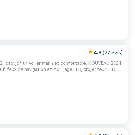
4.8
(27 avis)
cokpit entièrement refaite. 2 filières supérieures changées sur chaque bord. Nouveauté 2023 : 2 bloqueurs de driss...