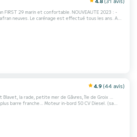
4.8
(31 avis)
 marin et confortable. NOUVEAUTE 2023 : -
ctué tous les ans. A
pareillez sereinement et vous conseillerai sur les meilleurs
 fournir des indications sur la météo du...
4.9
(44 avis)
t Blavet, la rade, petite mer de Gâvres, île de Groix …
e plus barre franche… Moteur in-bord 50 CV Diesel. (sa