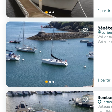
à partir
Bénéte
Lorie
Voilier 
Voilier
à partir
Bombar
Larmo
Bateau semi-
mer. (Hyper sécu) 