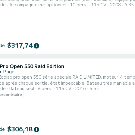
ide
Accompagnateur optionnel
10 pers.
115 CV
2008
6.35
PS - table avant - VHF fixe - banquette arrière - échelle de bain - réservoir Essence 85 litres - mouillage manuel -
avigation - tendoline / taud de soleil (optionnel) - bouée tractée +
$317,74
 de
 Pro Open 550 Raid Edition
r-Plage
Zodiac pro open 550 série spéciale RAID LIMITED, moteur 4 temp
e après chaque sortie, état impeccable. Bateau très maniable avec d
ide
Bateau seul
8 pers.
115 CV
2016
5.5 m
échelle de bains, douche de pont (eau douce 50 L), pompe électriq
propriétaire
u peut accueillir 7-8 personnes (armement sécurité complet possib
$306,18
 de