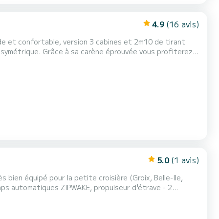
4.9
(16 avis)
é
de sous pression, d'une cuisine avec réchaud, four...
5.0
(1 avis)
sonnes - Homologation Cat B = 10
personnes (confort : 2 à 8 personnes) - Audio FUSION (intérieur et extérieur) - Guindeau électrique avec commande au...