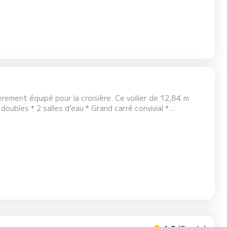
ur la croisière. Ce voilier de 12,84 m
 radar, AIS, électronique Raymarine complète * Très