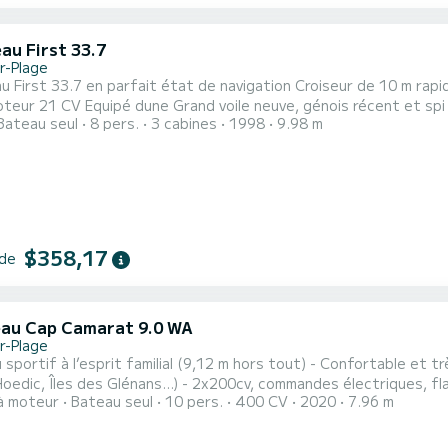
au First 33.7
r-Plage
en parfait état de navigation Croiseur de 10 m rapide et confortable, version 3 cabines et 2m10 de tirant
génois récent et spi symétrique. Grâce à sa carène éprouvée vous profiterez
Bateau seul
8 pers.
3 cabines
1998
9.98 m
acile à mener pour de longs bords autour des îles bretonnes. Le bateau dispose de 3 vraies cabines, un carr
ble et lumineux, dun cabinet de douche équipé de wc et eau chau
$358,17
 de
au Cap Camarat 9.0 WA
r-Plage
’esprit familial (9,12 m hors tout) - Confortable et très bien équipé pour la petite croisière (Groix, Belle-Ile,
ans…) - 2x200cv, commandes électriques, flaps automatiques ZIPWAKE, propulseur d'étrave - 2
à moteur
Bateau seul
10 pers.
400 CV
2020
7.96 m
doubles (+ possibilité 1 couchage double cockpit avec cabriolet fermé) = 6 per