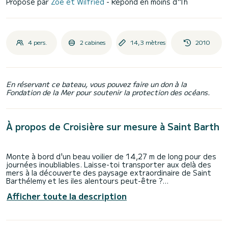
Proposé par
Zoé et Wilfried
- Répond en moins d'1h
4 pers.
2 cabines
14,3 mètres
2010
En réservant ce bateau, vous pouvez faire un don à la
Fondation de la Mer pour soutenir la protection des océans.
À propos de Croisière sur mesure à Saint Barth
Monte à bord d'un beau voilier de 14,27 m de long pour des
journées inoubliables. Laisse-toi transporter aux delà des
mers à la découverte des paysage extraordinaire de Saint
Barthélemy et les iles alentours peut-être ?
Afficher toute la description
Pour permettre un réel confort, nous naviguons avec un
maximum de 4 personnes, en famille ou entre amis, facile à
organiser. Le fait d'être en croisière privée donne toute
flexibilité.