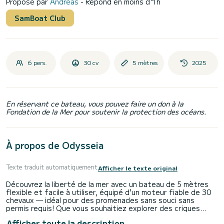
Proposé par
Andreas
- Répond en moins d'1h
SamBoat Club
6 pers.
30 cv
5 mètres
2025
En réservant ce bateau, vous pouvez faire un don à la
Fondation de la Mer pour soutenir la protection des océans.
À propos de Odysseia
Texte traduit automatiquement
Afficher le texte original
Découvrez la liberté de la mer avec un bateau de 5 mètres
flexible et facile à utiliser, équipé d'un moteur fiable de 30
chevaux — idéal pour des promenades sans souci sans
permis requis! Que vous souhaitiez explorer des criques
cachées, plonger dans des eaux cristallines ou simplement
Afficher toute la description
profiter du soleil avec vos amis, ce bateau est le choix