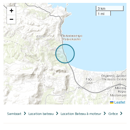
3 km
+
1 mi
−
Leaflet
Samboat
Location bateau
Location Bateau à moteur
Grèce
Cr