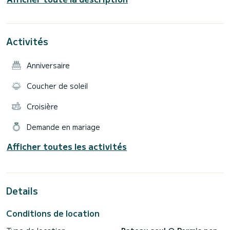
parfait.
Stable, confortable et facile à manipuler, il vous offre
l'autonomie pour planifier votre propre aventure en mer en
toute sécurité et confiance. Idéal pour les couples, les
Activités
familles ou les petits groupes qui recherchent quelque
Anniversaire
Coucher de soleil
Croisière
Demande en mariage
Afficher toutes les activités
Details
Conditions de location