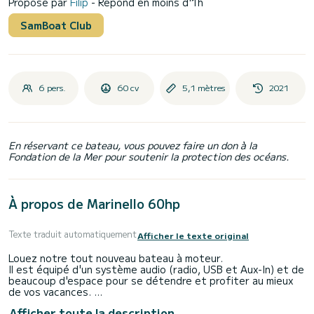
Proposé par
Filip
- Répond en moins d'1h
SamBoat Club
6 pers.
60 cv
5,1 mètres
2021
En réservant ce bateau, vous pouvez faire un don à la
Fondation de la Mer pour soutenir la protection des océans.
À propos de Marinello 60hp
Texte traduit automatiquement
Afficher le texte original
Louez notre tout nouveau bateau à moteur.
Il est équipé d'un système audio (radio, USB et Aux-In) et de
beaucoup d'espace pour se détendre et profiter au mieux
de vos vacances.
Il offre des prix de location et une consommation d'essence
Afficher toute la description
économiques.