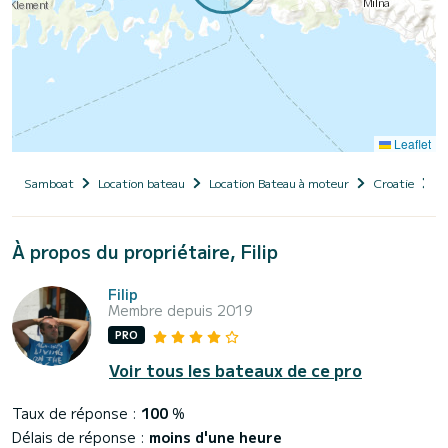
Leaflet
Samboat
Location bateau
Location Bateau à moteur
Croatie
D
À propos du propriétaire, Filip
Filip
Membre depuis 2019
PRO
Voir tous les bateaux de ce pro
Taux de réponse :
100
%
Délais de réponse :
moins d'une heure