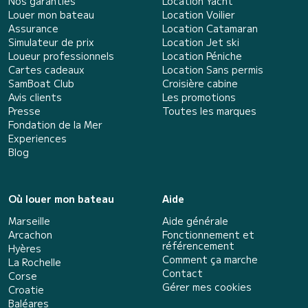
Nos garanties
Location Yacht
Louer mon bateau
Location Voilier
Assurance
Location Catamaran
Simulateur de prix
Location Jet ski
Loueur professionnels
Location Péniche
Cartes cadeaux
Location Sans permis
SamBoat Club
Croisière cabine
Avis clients
Les promotions
Presse
Toutes les marques
Fondation de la Mer
Experiences
Blog
Où louer mon bateau
Aide
Marseille
Aide générale
Arcachon
Fonctionnement et
référencement
Hyères
Comment ça marche
La Rochelle
Contact
Corse
Gérer mes cookies
Croatie
Baléares