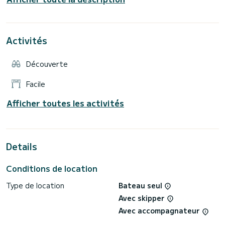
Couleur : rouge (le jaune était notre modèle 2018, le rouge
est notre nouveau modèle 2021).
Activités
IMPORTANT - ce bateau n'est pas destiné à la visite de Vis
et de la grotte bleue. Un bateau plus gros est nécessaire,
Découverte
Facile
Afficher toutes les activités
Details
Conditions de location
Type de location
Bateau seul
Avec skipper
Avec accompagnateur