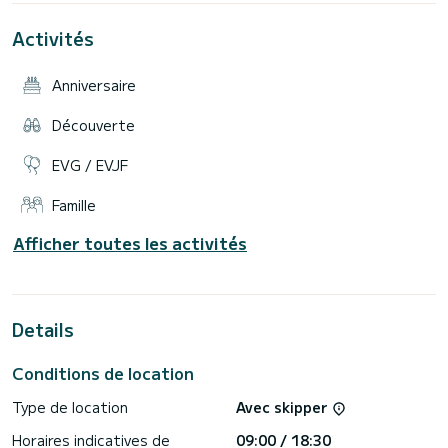
détente tout en explorant de nombreuses baies, plages et
îles cachées. Il y a un grand toit rigide qui fait de l'ombre sur
Activités
le bateau ainsi que des bâches transparentes enroulables
pour la protection en cas de vent fort ou de pluie.
Anniversaire
Découverte
EVG / EVJF
Famille
Afficher toutes les activités
Details
Conditions de location
Type de location
Avec skipper
Horaires indicatives de
09:00 / 18:30