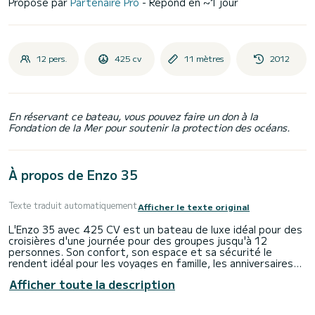
Proposé par
Partenaire Pro
- Répond en ~1 jour
12 pers.
425 cv
11 mètres
2012
En réservant ce bateau, vous pouvez faire un don à la
Fondation de la Mer pour soutenir la protection des océans.
À propos de Enzo 35
Texte traduit automatiquement
Afficher le texte original
L'Enzo 35 avec 425 CV est un bateau de luxe idéal pour des
croisières d'une journée pour des groupes jusqu'à 12
personnes. Son confort, son espace et sa sécurité le
rendent idéal pour les voyages en famille, les anniversaires
ou les enterrements de vie de jeune fille/garçon, les team-
Afficher toute la description
buildings ou les escapades romantiques. La combinaison d'un
grand solarium, d'un moteur puissant et d'un skipper
expérimenté offre la possibilité de passer des moments de