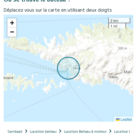
Déplacez vous sur la carte en utilisant deux doigts
2 km
+
1 mi
−
Leaflet
Samboat
Location bateau
Location Bateau à moteur
Location Bate