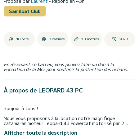
Proposé par
Laurent
- Répond en ~3h
SamBoat Club
10 pers.
3 cabines
13 mètres
2020
En réservant ce bateau, vous pouvez faire un don à la
Fondation de la Mer pour soutenir la protection des océans.
À propos de LEOPARD 43 PC
Bonjour à tous !
Nous vous proposons à la location notre magnifique
catamaran moteur Leopard 43 Powercat motorisé par 2
moteurs de 320 CV diesel.
Afficher toute la description
Idéalement situé en face des Iles d'Hyères, tout proche des