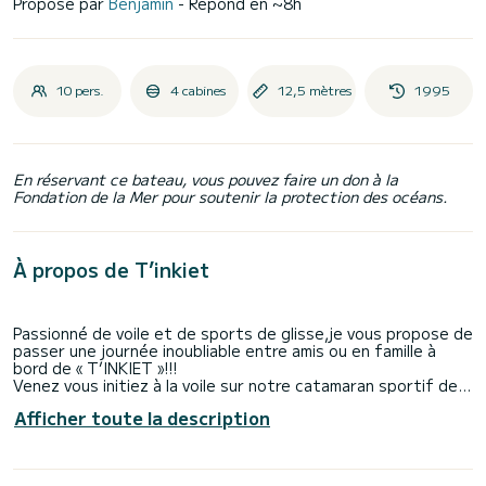
Proposé par
Benjamin
- Répond en ~8h
10 pers.
4 cabines
12,5 mètres
1995
En réservant ce bateau, vous pouvez faire un don à la
Fondation de la Mer pour soutenir la protection des océans.
À propos de T’inkiet
Passionné de voile et de sports de glisse,je vous propose de
passer une journée inoubliable entre amis ou en famille à
bord de « T’INKIET »!!!
Venez vous initiez à la voile sur notre catamaran sportif de
12,50m,apprenez à manœuvrer le bateau,hisser et régler les
Afficher toute la description
voiles,barrer et tenir un cap...
Découvrez les îles d’or et la rade de Hyères différemment en
apprenant à naviguer à la voile pour vous rendre sur les
spots les plus adaptés aux conditions du jour.