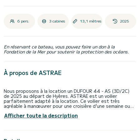
6 pers.
3 cabines
13,1 mètres
2025
En réservant ce bateau, vous pouvez faire un don à la
Fondation de la Mer pour soutenir la protection des océans.
À propos de ASTRAE
Nous proposons à la location un DUFOUR 44 - AS (3D/2C)
de 2025 au départ de Hyères. ASTRAE est un voilier
parfaitement adapté à la location. Ce voilier est très
agréable à manœuvrer pour une croisière d'une semaine ou
plus.
Afficher toute la description
Le bateau dispose de 3 cabines tout confort et une
capacité d'embarcation de personnes. Avec une longueur
totale de 13 mètres, il sera votre meilleur allié pour passer
des vacances extraordinaires sur l'eau dans les environs