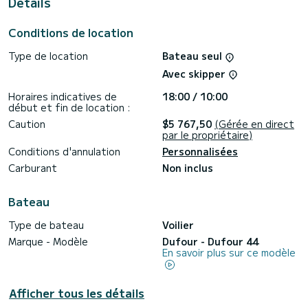
Details
de Hyères
Il possède notamment les équipements suivants : Pilote
Conditions de location
automatique, Moteur d'annexe, Propulseur d'étrave, Prise
USB, Panneau solaire, Dessalinisateur, Winch électrique.
Type de location
Bateau seul
Nous vous invitons à nous faire une demande directement
Avec skipper
Horaires indicatives de
18:00 / 10:00
début et fin de location :
Caution
$5 767,50
(Gérée en direct
par le propriétaire)
Conditions d'annulation
Personnalisées
Carburant
Non inclus
Bateau
Type de bateau
Voilier
Marque - Modèle
Dufour - Dufour 44
En savoir plus sur ce modèle
Afficher tous les détails