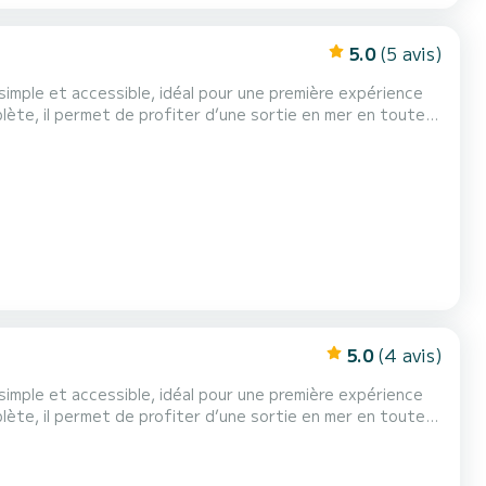
5.0
(5 avis)
 simple et accessible, idéal pour une première expérience
 toute simplicité. Facile à prendre en main, il convient
parfaitement aux familles, couples ou petits groupes d’amis. ⚓ Équipements à bord : - Taud de soleil...
5.0
(4 avis)
 simple et accessible, idéal pour une première expérience
 toute simplicité. Facile à prendre en main, il convient
parfaitement aux familles, couples ou petits groupes d’amis. ⚓ Équipements à bord : - Taud de soleil...