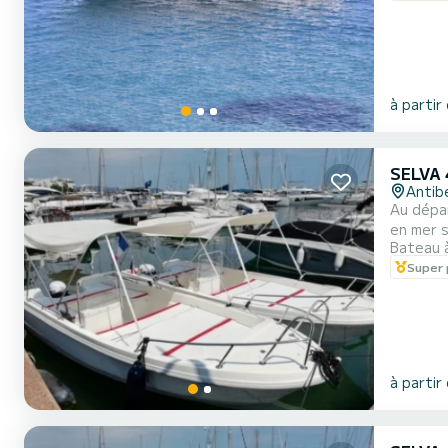
à partir
SELVA 
Antib
Au dépar
en mer sur la Côte d’Azur. Disponible en
Bateau 
autonomi
Super 
à partir