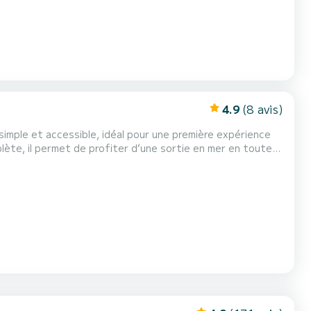
4.9
(8 avis)
 simple et accessible, idéal pour une première expérience
 toute simplicité. Facile à prendre en main, il convient
parfaitement aux familles, couples ou petits groupes d’amis. ⚓ Équipements à bord : - Taud de soleil...