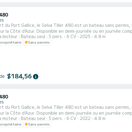
480
es
t du Port Gallice, le Selva Tiller 480 est un bateau sans permis,
 demi-journée ou en journée complète, il permet de profiter d’une sortie en mer en toute
à moteur
Bateau seul
5 pers.
6 CV
2025
4.8 m
e, de longer la côte, de se baigner et de se détendre au soleil en
propriétaire
Sans permis
$184,56
 de
480
es
t du Port Gallice, le Selva Tiller 480 est un bateau sans permis,
 demi-journée ou en journée complète, il permet de profiter d’une sortie en mer en toute
à moteur
Bateau seul
5 pers.
6 CV
2022
4.8 m
e, de longer la côte, de se baigner et de se détendre au soleil en
propriétaire
Sans permis