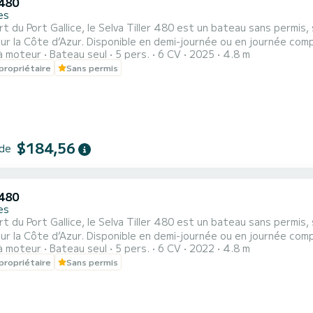
480
es
t du Port Gallice, le Selva Tiller 480 est un bateau sans permis,
 demi-journée ou en journée complète, il permet de profiter d’une sortie en mer en toute
à moteur
Bateau seul
5 pers.
6 CV
2025
4.8 m
e, de longer la côte, de se baigner et de se détendre au soleil en
propriétaire
Sans permis
$184,56
 de
480
es
t du Port Gallice, le Selva Tiller 480 est un bateau sans permis,
 demi-journée ou en journée complète, il permet de profiter d’une sortie en mer en toute
à moteur
Bateau seul
5 pers.
6 CV
2022
4.8 m
e, de longer la côte, de se baigner et de se détendre au soleil en
propriétaire
Sans permis