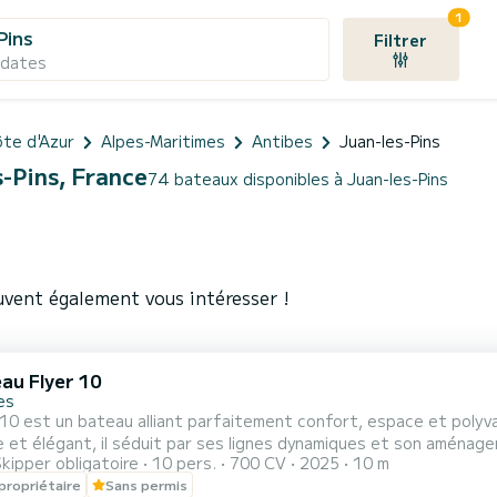
1
Pins
Filtrer
 dates
te d'Azur
Alpes-Maritimes
Antibes
Juan-les-Pins
s-Pins, France
74 bateaux disponibles à Juan-les-Pins
uvent également vous intéresser !
au Flyer 10
es
 10 est un bateau alliant parfaitement confort, espace et polyva
et élégant, il séduit par ses lignes dynamiques et son aménageme
kipper obligatoire
10 pers.
700 CV
2025
10 m
néreux espaces de détente avec bains de soleil à l’avant et à l’arrière, ainsi qu’un
propriétaire
Sans permis
convivial, parfait pour partager un déjeuner ou un moment de déte