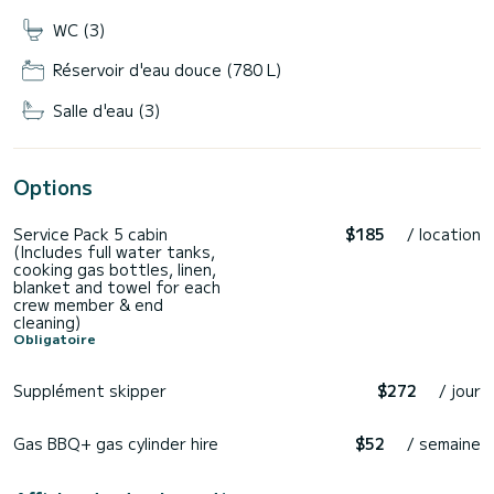
WC (3)
Réservoir d'eau douce (780 L)
Salle d'eau (3)
Options
Service Pack 5 cabin
$185
/ location
(Includes full water tanks,
cooking gas bottles, linen,
blanket and towel for each
crew member & end
cleaning)
Obligatoire
Supplément skipper
$272
/ jour
Gas BBQ+ gas cylinder hire
$52
/ semaine