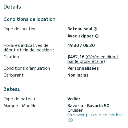
Kalkara
Details
Pour votre confort, Jeannine dispose de 3 toilettes avec
douche
Conditions de location
Les demandes de réservation et de devis sont traitées
Type de location
Bateau seul
directement par SamBoat. Vous obtiendrez les meilleurs
Avec skipper
Horaires indicatives de
19:30 / 08:30
début et fin de location :
Caution
$462,16
(Gérée en direct
par le propriétaire)
Conditions d'annulation
Personnalisées
Carburant
Non inclus
Bateau
Type de bateau
Voilier
Marque - Modèle
Bavaria - Bavaria 50
Cruiser
En savoir plus sur ce modèle