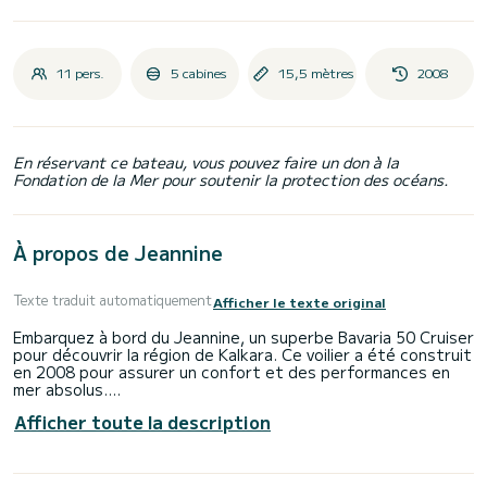
11 pers.
5 cabines
15,5 mètres
2008
En réservant ce bateau, vous pouvez faire un don à la
Fondation de la Mer pour soutenir la protection des océans.
À propos de Jeannine
Texte traduit automatiquement
Afficher le texte original
Embarquez à bord du Jeannine, un superbe Bavaria 50 Cruiser
pour découvrir la région de Kalkara. Ce voilier a été construit
en 2008 pour assurer un confort et des performances en
mer absolus.
Afficher toute la description
Le bateau dispose de 5 cabines entièrement équipées et
d'une capacité de 11 personnes. D'une longueur hors tout
de 16 mètres, il sera votre meilleur allié pour passer des
vacances exceptionnelles sur l'eau dans les environs de