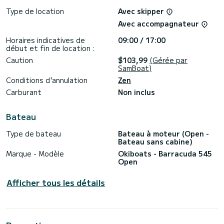
-Moteur : Mercury XS PRO 115
-Visite Guidée : Skipper expert pour recommander les
Type de location
Avec skipper
endroits incontournables et les trésors cachés de la Baie de
Avec accompagnateur
Kotor
-Internet à Bord : Restez connecté et partagez votre
Horaires indicatives de
09:00 / 17:00
voyage avec le Wi-Fi gratuit
début et fin de location :
-Équipement de Plongée : Vous pouvez explorer les eaux
cristallines de la baie
Caution
$103,99
(Gérée par
-Boisson de Bienvenue : Profitez d'une boisson offerte pour
SamBoat)
commencer votre aventure avec style
Conditions d'annulation
Zen
-Animaux : Il est autorisé d'emmener des animaux à bord !
Carburant
Non inclus
L'Okiboats Barracuda 545 offre le mélange parfait de
détente, d'exploration et d'aventure, en faisant le bateau
idéal pour découvrir la beauté incomparable de la Baie de
Bateau
Kotor.
Type de bateau
Bateau à moteur (Open -
N'hésitez pas à nous contacter pour toute autre
Bateau sans cabine)
information et réservez votre meilleure expérience en
Marque - Modèle
Okiboats - Barracuda 545
Open
Afficher tous les détails