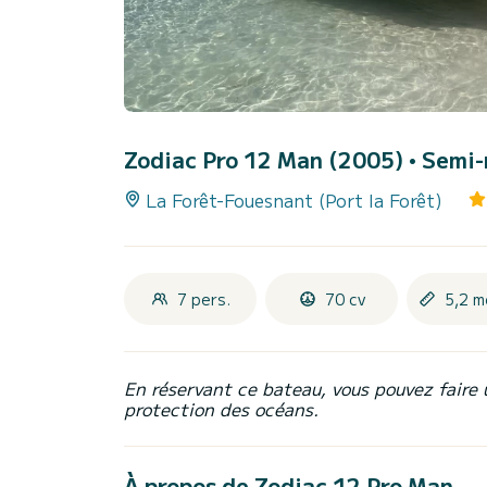
Zodiac Pro 12 Man (2005)
• Semi-
La Forêt-Fouesnant (Port la Forêt)
7 pers.
70 cv
5,2 m
En réservant ce bateau, vous pouvez faire 
protection des océans.
À propos de Zodiac 12 Pro Man