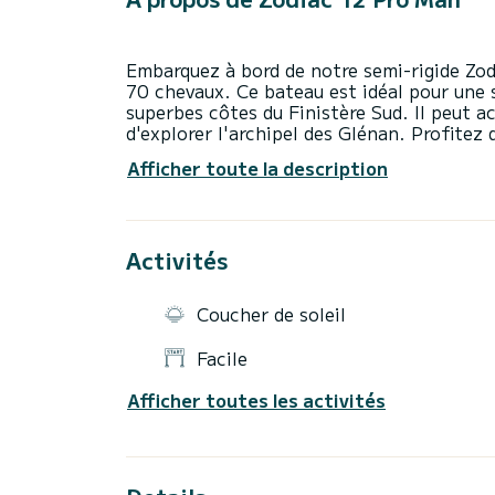
Embarquez à bord de notre semi-rigide Zo
70 chevaux. Ce bateau est idéal pour une s
superbes côtes du Finistère Sud. Il peut a
d'explorer l'archipel des Glénan. Profitez
pilotage agréable et d’une banquette à l’
Afficher toute la description
Pro Man 12 est équipé de nombreux disposi
sérénité : GPS Lowrance, VHF portable… Il
une bouée tractée ou un wakeboard pour vo
Activités
Coucher de soleil
Facile
Afficher toutes les activités