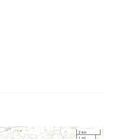
2 km
1 mi