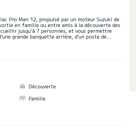
diac Pro Man 12, propulsé par un moteur Suzuki de
ortie en famille ou entre amis à la découverte des
ccueillir jusqu'à 7 personnes, et vous permettre
 d’une grande banquette arrière, d’un poste de
avant, porte canne et de nombreux rangements. Le
tifs pour une navigation en toute sécurité et
 est également possible de louer le bateau avec
s activités nautiques (50€). N'hésitez pas à nous
Découverte
Famille