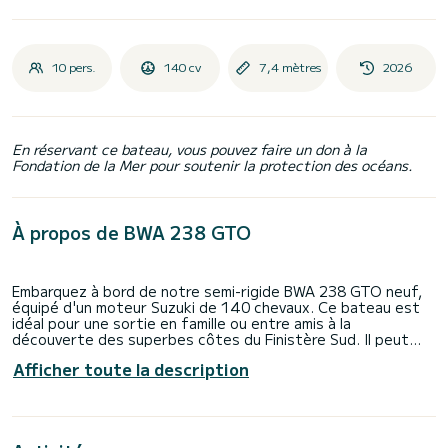
10 pers.
140 cv
7,4 mètres
2026
En réservant ce bateau, vous pouvez faire un don à la
Fondation de la Mer pour soutenir la protection des océans.
À propos de BWA 238 GTO
Embarquez à bord de notre semi-rigide BWA 238 GTO neuf,
équipé d'un moteur Suzuki de 140 chevaux. Ce bateau est
idéal pour une sortie en famille ou entre amis à la
découverte des superbes côtes du Finistère Sud. Il peut
accueillir jusqu'à 10 personnes, et vous permettre
Afficher toute la description
d'explorer l'archipel des Glénan. Profitez d’une grande
banquette arrière, d’un poste de pilotage agréable et d’une
banquette avant et de nombreux rangements.Notre BWA
238 GTO est équipé de nombreux dispositifs pour une
navigation en toute sécurité et sérénité. (GPS, VHF...). Il est