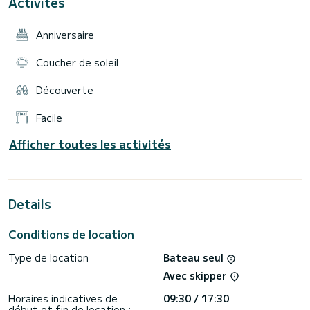
Activités
également possible de louer le bateau avec une bouée
tractée ou un wakeboard pour vos activités nautiques
(50€). N'hésitez pas à nous contacter pour plus
Anniversaire
d'informations. À très bientôt sur les pontons de Port La
Coucher de soleil
Découverte
Facile
Afficher toutes les activités
Details
Conditions de location
Type de location
Bateau seul
Avec skipper
Horaires indicatives de
09:30 / 17:30
début et fin de location :