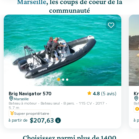
Marseille
, les coups de coeur de la
communauté
Brig Navigator 570
4.8
(5 avis)
Kr
Marseille
Bateau à moteur
Bateau seul
8 pers.
115 CV
2017
Ba
5.7 m
Super propriétaire
$207,63
à partir de
à p
Choisissez parmi plus de 1400