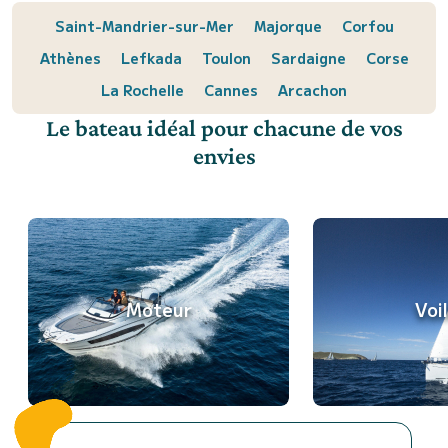
Saint-Mandrier-sur-Mer
Majorque
Corfou
Athènes
Lefkada
Toulon
Sardaigne
Corse
La Rochelle
Cannes
Arcachon
Le bateau idéal pour chacune de vos
envies
Moteur
Voil