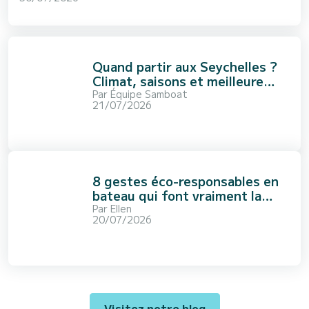
Quand partir aux Seychelles ?
Climat, saisons et meilleure
période
Par
Équipe Samboat
21/07/2026
8 gestes éco-responsables en
bateau qui font vraiment la
différence
Par
Ellen
20/07/2026
Visitez notre blog