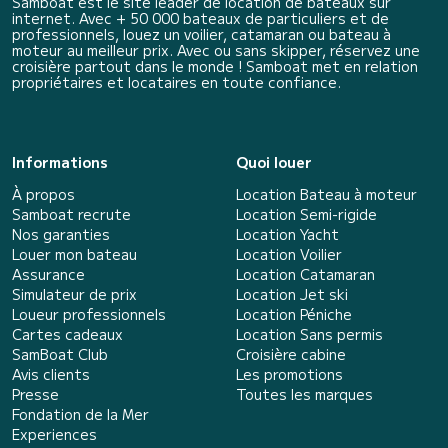
Samboat est le site leader de location de bateaux sur
internet. Avec + 50 000 bateaux de particuliers et de
professionnels, louez un voilier, catamaran ou bateau à
moteur au meilleur prix. Avec ou sans skipper, réservez une
croisière partout dans le monde ! Samboat met en relation
propriétaires et locataires en toute confiance.
Informations
Quoi louer
À propos
Location Bateau à moteur
Samboat recrute
Location Semi-rigide
Nos garanties
Location Yacht
Louer mon bateau
Location Voilier
Assurance
Location Catamaran
Simulateur de prix
Location Jet ski
Loueur professionnels
Location Péniche
Cartes cadeaux
Location Sans permis
SamBoat Club
Croisière cabine
Avis clients
Les promotions
Presse
Toutes les marques
Fondation de la Mer
Experiences