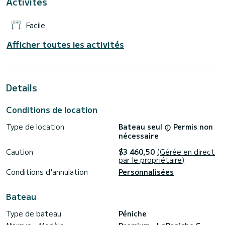
Activités
la plateforme Samboat. Un conseiller SamBoat se chargera
Facile
Afficher toutes les activités
Details
Conditions de location
Type de location
Bateau seul
Permis non
nécessaire
Caution
$3 460,50
(Gérée en direct
par le propriétaire)
Conditions d'annulation
Personnalisées
Bateau
Type de bateau
Péniche