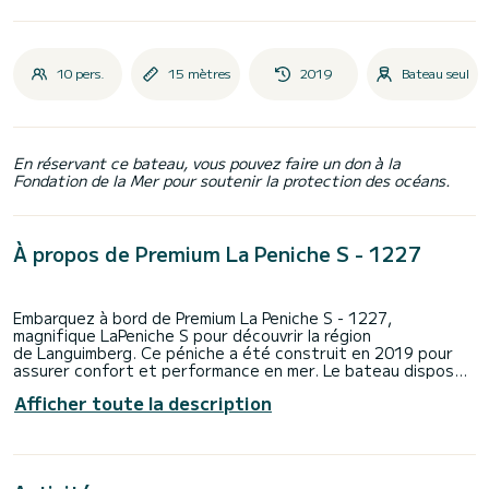
10 pers.
15 mètres
2019
Bateau seul
En réservant ce bateau, vous pouvez faire un don à la
Fondation de la Mer pour soutenir la protection des océans.
À propos de Premium La Peniche S - 1227
Embarquez à bord de Premium La Peniche S - 1227,
magnifique LaPeniche S pour découvrir la région
de Languimberg. Ce péniche a été construit en 2019 pour
assurer confort et performance en mer. Le bateau dispose
de 5 cabines tout confort et une capacité d'embarcation
Afficher toute la description
de 10 personnes. Avec une longueur totale de 15 mètres, il
sera votre meilleur allié pour passer des vacances
extraordinaires sur l'eau dans les environs de Languimberg Si
vous avez des questions concernant le bateau ou les
conditions de location, vous pouvez envoyer un message via