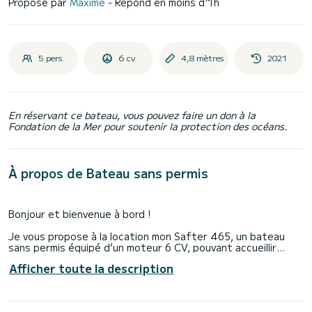
Proposé par
Maxime
- Répond en moins d'1h
5 pers.
6 cv
4,8 mètres
2021
En réservant ce bateau, vous pouvez faire un don à la
Fondation de la Mer pour soutenir la protection des océans.
À propos de Bateau sans permis
Bonjour et bienvenue à bord !
Je vous propose à la location mon Safter 465, un bateau
sans permis équipé d’un moteur 6 CV, pouvant accueillir
jusqu’à 5 personnes. Idéal pour une balade paisible et
Afficher toute la description
conviviale sur le lac du Bourget !
À bord, vous profiterez de :