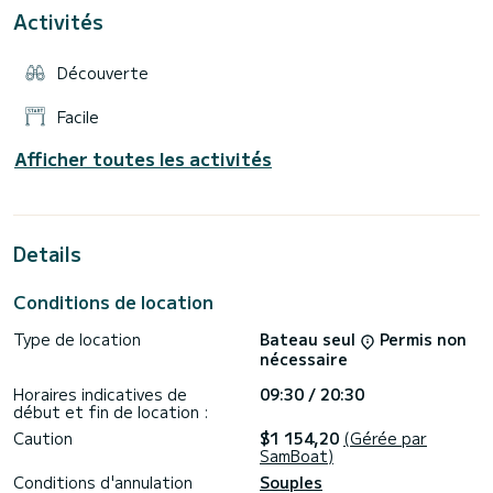
Un bain de soleil à l'avant avec coussins pour un confort
Activités
optimal
Un taud de soleil pour vous protéger pendant les heures
Découverte
chaudes
Une échelle de bain pour des baignades faciles et
Facile
rafraîchissantes
Afficher toutes les activités
Départ depuis Le Bourget-du-Lac, avec parking gratuit juste
à côté du bateau.
Le carburant est inclus dans le tarif – pas de frais
supplémentaires !
Details
Pour toute question ou demande spécifique, je suis à votre
disposition.
Conditions de location
N’hésitez pas à m’écrire !
À très bientôt sur l’eau,
Type de location
Bateau seul
Permis non
nécessaire
Horaires indicatives de
09:30 / 20:30
début et fin de location :
Caution
$1 154,20
(Gérée par
SamBoat)
Conditions d'annulation
Souples